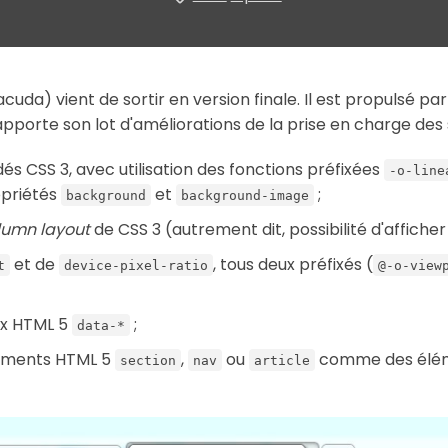
da) vient de sortir en version finale. Il est propulsé par 
pporte son lot d'améliorations de la prise en charge des
s CSS 3, avec utilisation des fonctions préfixées
-o-line
opriétés
et
;
background
background-image
lumn layout
de CSS 3 (autrement dit, possibilité d'affiche
et de
, tous deux préfixés (
t
device-pixel-ratio
@-o-view
ux HTML 5
;
data-
*
léments HTML 5
,
ou
comme des élém
section
nav
article