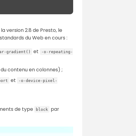
la version 2.8 de Presto, le
 standards du Web en cours :
et
ar-gradient()
-o-repeating-
r du contenu en colonnes) ;
et
port
-o-device-pixel-
ents de type
par
block