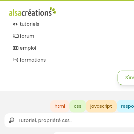
tutoriels
forum
emploi
formations
S'in
html
css
javascript
respo