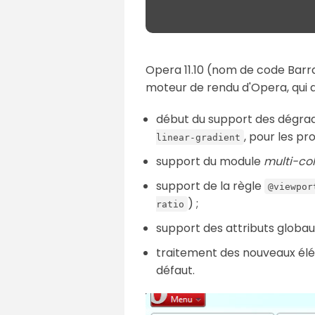
Opera 11.10 (nom de code Barracu
moteur de rendu d'Opera, qui a
début du support des dégradé
, pour les pr
linear-gradient
support du module
multi-co
support de la règle
@viewpor
) ;
ratio
support des attributs globa
traitement des nouveaux é
défaut.