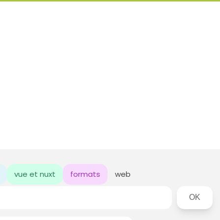
vue et nuxt
formats
web
Rechercher