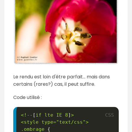
Le rendu est loin d'être parfait... mais dans
certains (rares?) cas, il peut suffire.
Code utilisé :
<!--
[
if
lte
IE
8
]
>
<style type="text/css"
>
.ombrage
{