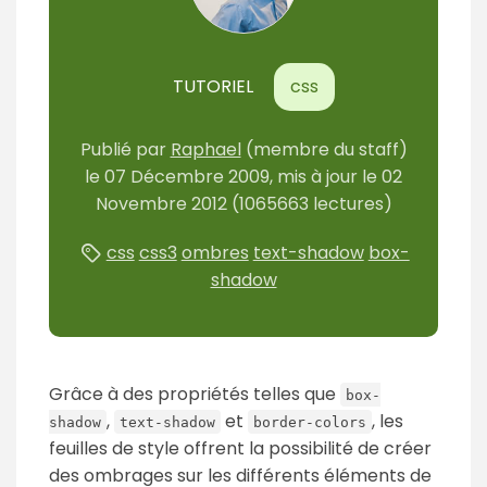
m
é
TUTORIEL
css
Publié
par
Raphael
(membre du staff)
le
07 Décembre 2009
, mis à jour le
02
Novembre 2012
(1065663 lectures)
css
css3
ombres
text-shadow
box-
shadow
Grâce à des propriétés telles que
box-
,
et
, les
shadow
text-shadow
border-colors
feuilles de style offrent la possibilité de créer
des ombrages sur les différents éléments de