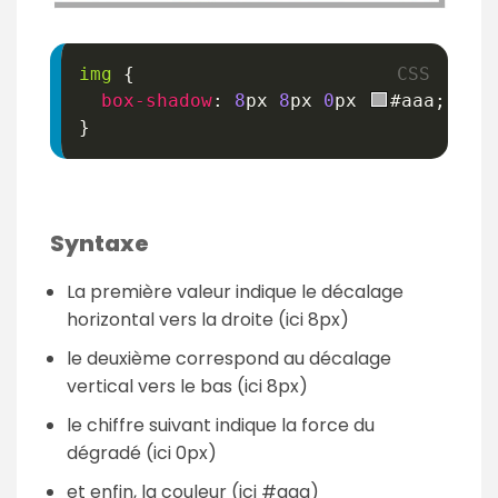
img
{
box-shadow
:
8
px
8
px
0
px
#aaa
;
}
Syntaxe
La première valeur indique le décalage
horizontal vers la droite (ici 8px)
le deuxième correspond au décalage
vertical vers le bas (ici 8px)
le chiffre suivant indique la force du
dégradé (ici 0px)
et enfin, la couleur (ici #aaa)