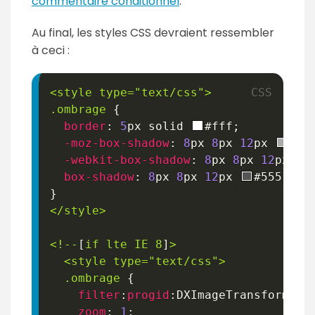
commentaire conditionnel
.
Au final, les styles CSS devraient ressembler
à ceci :
<style type="text/css"
>
.ombrage
{
border
:
5
px
 solid 
#fff
;
-moz-box-shadow
:
8
px
8
px
12
px
#aa
-webkit-box-shadow
:
8
px
8
px
12
px
box-shadow
:
8
px
8
px
12
px
#555
;
}
</style
>
<!--
[
if
lte
IE
8
]
>
  <style type="text/css"
>
.ombrage
{
filter
:
progid
:
DXImageTransform.Mi
zoom
:
1
;