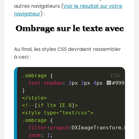
autres navigateurs (
Voir le résultat sur votre
navigateur
) :
Au final, les styles CSS devraient ressembler
à ceci :
.ombrage
{
text-shadow
:
2
px
2
px
4
px
#999
;
}
</style
>
<!--
[
if
lte
IE
8
]
>
<style type="text/css"
>
.ombrage
{
filter
:
progid
:
DXImageTransform.Micr
zoom
:
1
;