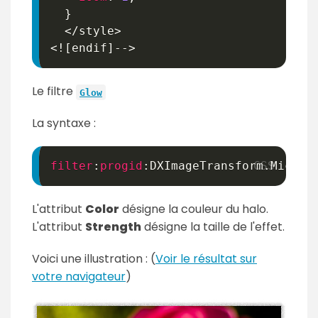
}
  </style>

Le filtre
Glow
La syntaxe :
filter
:
progid
:
DXImageTransform.Micros
L'attribut
Color
désigne la couleur du halo.
L'attribut
Strength
désigne la taille de l'effet.
Voici une illustration : (
Voir le résultat sur
votre navigateur
)