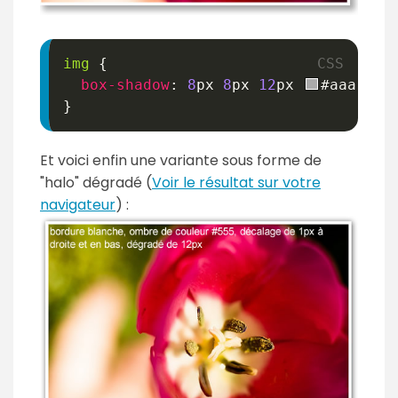
img
{
box-shadow
:
8
px
8
px
12
px
#aaa
;
}
Et voici enfin une variante sous forme de
"halo" dégradé (
Voir le résultat sur votre
navigateur
) :