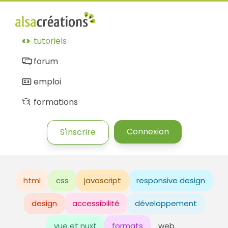
tutoriels
forum
emploi
formations
Connexion
S'inscrire
html
css
javascript
responsive design
design
accessibilité
développement
vue et nuxt
formats
web