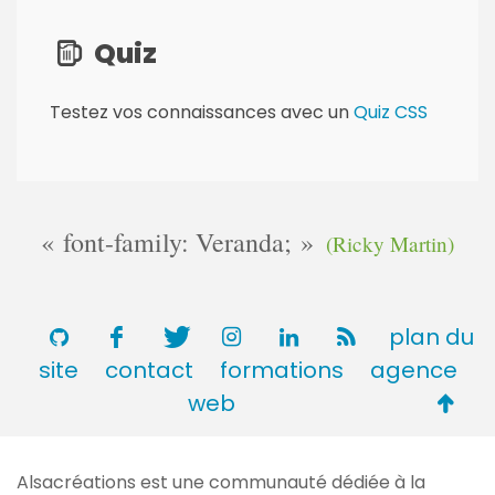
Quiz
Testez vos connaissances avec un
Quiz CSS
font-family: Veranda;
(Ricky Martin)
plan du
site
contact
formations
agence
Retou
web
en
haut
Alsacréations est une communauté dédiée à la