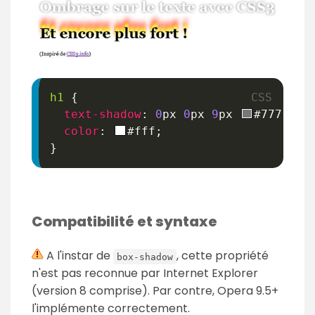
h1
{
text-shadow
:
0
px
0
px
9
px
#777
;
color
:
#fff
;
}
Compatibilité et syntaxe
A l'instar de
, cette propriété
box-shadow
n'est pas reconnue par Internet Explorer
(version 8 comprise). Par contre, Opera 9.5+
l'implémente correctement.