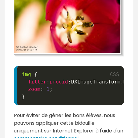
img
{
filter
:
progid
:
DXImageTransform.Micr
zoom
:
1
;
}
Pour éviter de gêner les bons élèves, nous
pouvons appliquer cette bidouille
uniquement sur Internet Explorer à l'aide d'un