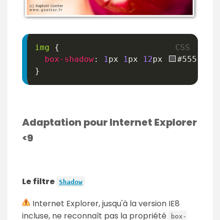
img
{
box-shadow
:
1
px
1
px
12
px
#555
;
}
Adaptation pour Internet Explorer
<9
Le filtre
Shadow
Internet Explorer, jusqu'à la version IE8
incluse, ne reconnaît pas la propriété
box-