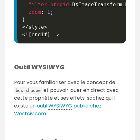
filter
:
progid
:
DXImageTransform.Micr
zoom
:
1
;
}
</style>

Outil WYSIWYG
Pour vous familiariser avec le concept de
et pouvoir jouer en direct avec
box-shadow
cette propriété et ses effets, sachez qu'il
existe
un outil
WYSIWYG
publié chez
Westciv.com