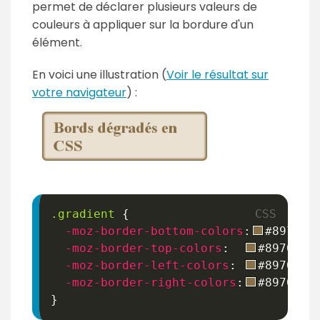
permet de déclarer plusieurs valeurs de
couleurs à appliquer sur la bordure d'un
élément.
En voici une illustration (
Voir le résultat sur
votre navigateur
) :
.gradient
{
-moz-border-bottom-colors
:
#897048
-moz-border-top-colors
:
#897048
-moz-border-left-colors
:
#897048
-moz-border-right-colors
:
#897048
}