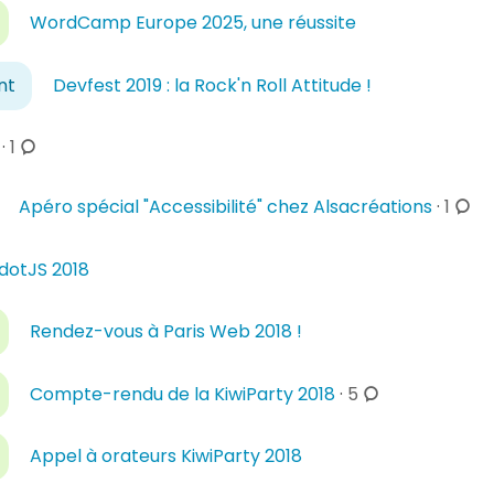
WordCamp Europe 2025, une réussite
nt
Devfest 2019 : la Rock'n Roll Attitude !
c
·
1
o
m
c
Apéro spécial "Accessibilité" chez Alsacréations
·
1
m
o
e
m
dotJS 2018
n
m
t
e
a
Rendez-vous à Paris Web 2018 !
n
i
t
c
r
a
Compte-rendu de la KiwiParty 2018
·
5
o
e
i
m
s
r
Appel à orateurs KiwiParty 2018
m
e
e