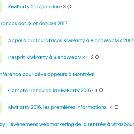
s
c
KiwiParty 2017, le bilan
·
3
n
o
t
m
a
rences dotJS et dotCSS 2017
m
i
e
r
Appel à orateurs·trices KiwiParty à BlendWebMix 2017
n
e
t
s
c
a
L’esprit KiwiParty à BlendWebMix !
·
2
o
i
m
r
onférence pour développeurs à Montréal
m
e
e
s
c
Compte-rendu de la KiwiParty 2016
·
4
n
o
t
m
c
a
KiwiParty 2016, les premières informations
·
4
m
o
i
e
m
r
ay : l'événement webmarketing de la rentrée à Strasbou
n
m
e
t