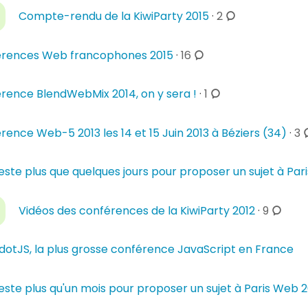
e
s
c
a
Compte-rendu de la KiwiParty 2015
·
2
n
o
i
t
m
r
c
a
rences Web francophones 2015
·
16
m
e
o
i
e
s
m
r
c
rence BlendWebMix 2014, on y sera !
·
1
n
m
e
o
t
e
s
m
c
a
rence Web-5 2013 les 14 et 15 Juin 2013 à Béziers (34)
·
3
n
m
o
i
t
e
r
a
 reste plus que quelques jours pour proposer un sujet à Pa
n
e
i
t
e
s
r
c
a
Vidéos des conférences de la KiwiParty 2012
·
9
n
e
o
i
t
s
m
r
a
dotJS, la plus grosse conférence JavaScript en France
m
e
i
e
s
r
 reste plus qu'un mois pour proposer un sujet à Paris Web 2
n
e
t