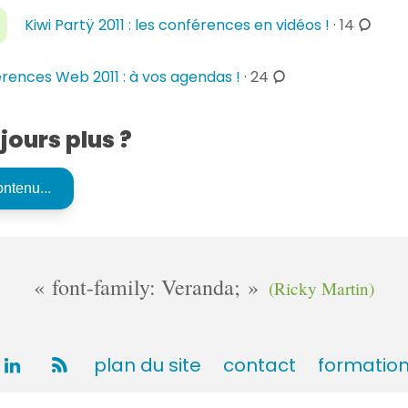
s
c
a
Kiwi Partÿ 2011 : les conférences en vidéos !
·
14
o
i
m
r
c
rences Web 2011 : à vos agendas !
·
24
m
e
o
e
s
m
n
jours plus ?
m
t
e
a
n
i
t
r
a
e
i
s
r
font-family: Veranda;
(Ricky Martin)
e
s
plan du site
contact
formatio