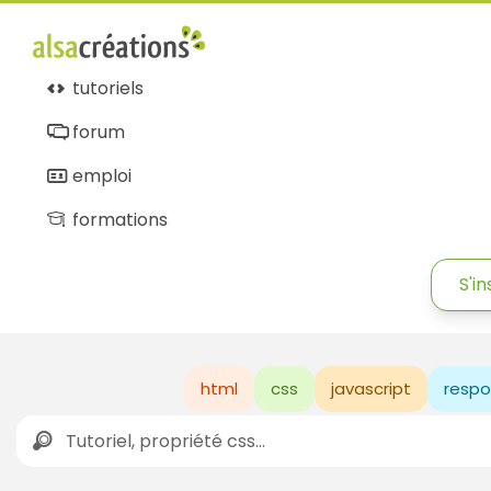
tutoriels
forum
emploi
formations
S'in
html
css
javascript
respo