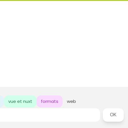
vue et nuxt
formats
web
Rechercher