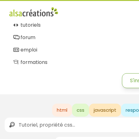
tutoriels
forum
emploi
formations
S'in
html
css
javascript
respo