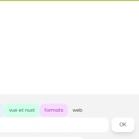
vue et nuxt
formats
web
Rechercher