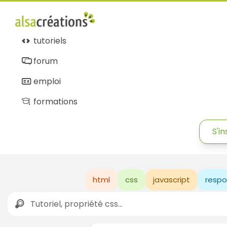
tutoriels
forum
emploi
formations
S'in
html
css
javascript
respo