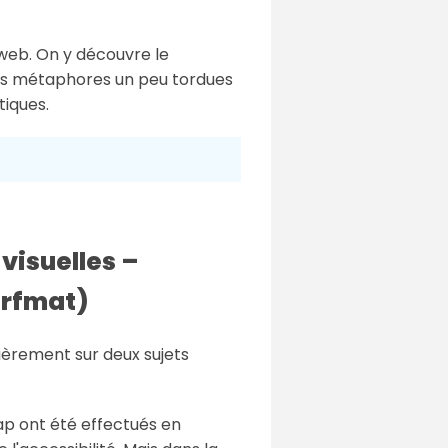
 web. On y découvre le
les métaphores un peu tordues
tiques.
visuelles –
orfmat)
lièrement sur deux sujets
icap ont été effectués en