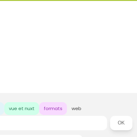
vue et nuxt
formats
web
Rechercher