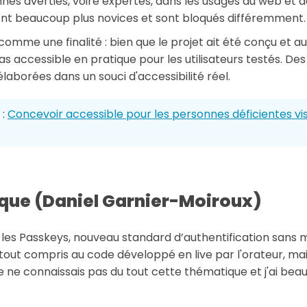
es averties, voire expertes, dans les usages du web et de 
sont beaucoup plus novices et sont bloqués différemment.
omme une finalité : bien que le projet ait été conçu et au
as accessible en pratique pour les utilisateurs testés. De
élaborées dans un souci d'accessibilité réel.
 :
Concevoir accessible pour les personnes déficientes vis
tique (Daniel Garnier-Moiroux)
 les
Passkeys
, nouveau standard d’authentification sans m
tout compris au code développé en live par l'orateur, ma
 Je ne connaissais pas du tout cette thématique et j'ai be