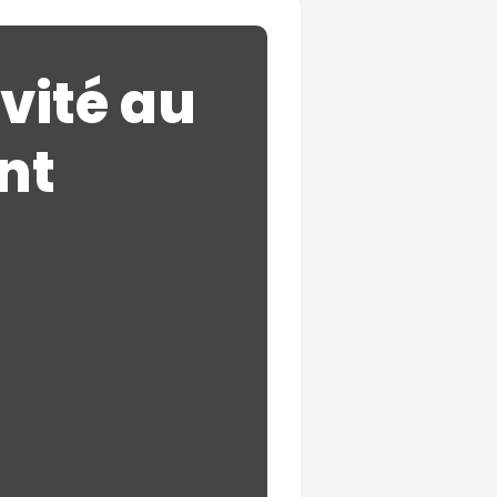
ivité au
nt