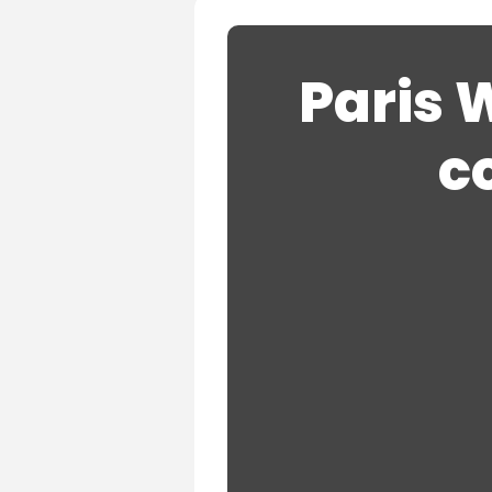
Paris W
c