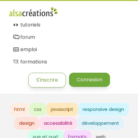
tutoriels
forum
emploi
formations
Connexion
S'inscrire
html
css
javascript
responsive design
design
accessibilité
développement
vue et nuxt
formats
web