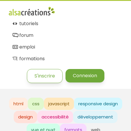
tutoriels
forum
emploi
formations
Connexion
S'inscrire
html
css
javascript
responsive design
design
accessibilité
développement
vue et nuxt
formats
web