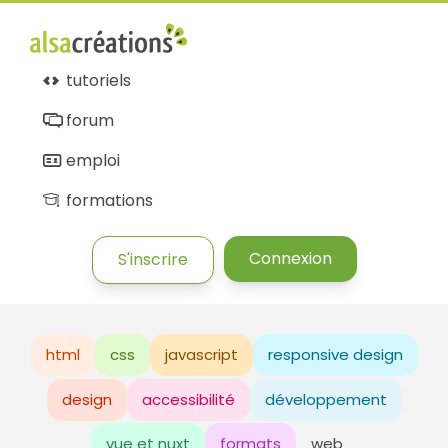
tutoriels
forum
emploi
formations
Connexion
S'inscrire
html
css
javascript
responsive design
design
accessibilité
développement
vue et nuxt
formats
web