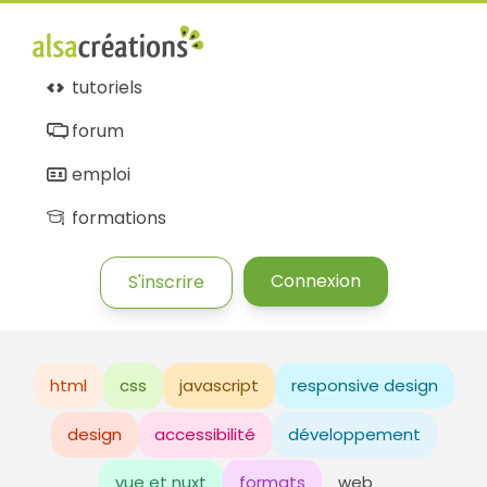
tutoriels
forum
emploi
formations
Connexion
S'inscrire
html
css
javascript
responsive design
design
accessibilité
développement
vue et nuxt
formats
web