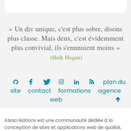
Un div unique, c'est plus sobre, disons
plus classe. Mais deux, c'est évidemment
plus convivial, ils s'ennnuient moins
(Hulk Hogan)
plan du
site
contact
formations
agence
Retou
web
en
haut
Alsacréations est une communauté dédiée à la
de
conception de sites et applications web de qualité,