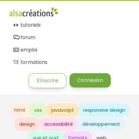
tutoriels
forum
emploi
formations
Connexion
S'inscrire
html
css
javascript
responsive design
design
accessibilité
développement
vue et nuxt
formats
web