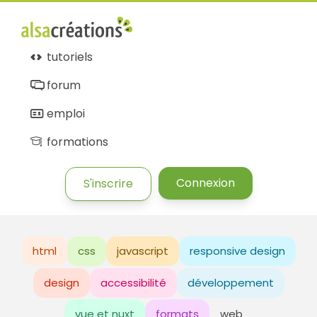
tutoriels
forum
emploi
formations
Connexion
S'inscrire
html
css
javascript
responsive design
design
accessibilité
développement
vue et nuxt
formats
web