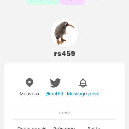
rs459
Mouvaux
@rs459
Message privé
sans
Fidèle depuis
Présence
Posts