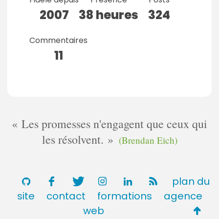
2007
38 heures
324
Commentaires
11
Les promesses n'engagent que ceux qui
les résolvent.
(Brendan Eich)
plan du
site
contact
formations
agence
Retou
web