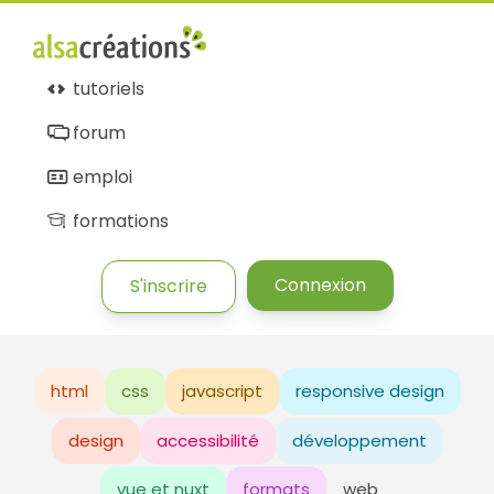
tutoriels
forum
emploi
formations
Connexion
S'inscrire
html
css
javascript
responsive design
design
accessibilité
développement
vue et nuxt
formats
web