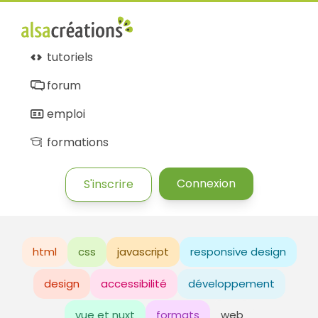
tutoriels
forum
emploi
formations
Connexion
S'inscrire
html
css
javascript
responsive design
design
accessibilité
développement
vue et nuxt
formats
web