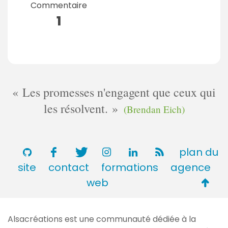
Commentaire
1
Les promesses n'engagent que ceux qui
les résolvent.
(Brendan Eich)
plan du
site
contact
formations
agence
Retou
web
en
haut
Alsacréations est une communauté dédiée à la