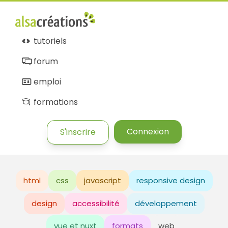
tutoriels
forum
emploi
formations
Connexion
S'inscrire
html
css
javascript
responsive design
design
accessibilité
développement
vue et nuxt
formats
web