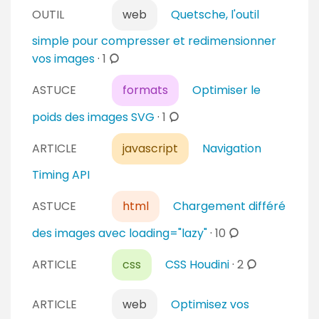
OUTIL
web
Quetsche, l'outil
simple pour compresser et redimensionner
c
vos images
·
1
o
ASTUCE
formats
Optimiser le
m
m
c
poids des images SVG
·
1
e
o
n
ARTICLE
javascript
Navigation
m
t
m
Timing API
a
e
i
n
ASTUCE
html
Chargement différé
r
t
c
des images avec loading="lazy"
·
10
e
a
o
s
c
i
ARTICLE
css
CSS Houdini
·
2
m
o
r
m
m
e
e
ARTICLE
web
Optimisez vos
m
s