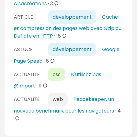
m
c
Alsacréations
·
3
e
e
o
s
n
ARTICLE
développement
Cache
m
t
m
et compression des pages web avec Gzip ou
a
e
c
Deflate en HTTP
·
18
i
n
o
r
t
ASTUCE
développement
Google
m
e
a
m
c
Page Speed
·
6
s
i
e
o
r
n
ACTUALITÉ
css
N'utilisez pas
m
e
t
m
c
@import
·
11
s
a
e
o
i
n
ACTUALITÉ
web
Peacekeeper, un
m
r
t
m
c
nouveau benchmark pour les navigateurs
·
4
e
a
e
o
s
i
n
m
r
t
m