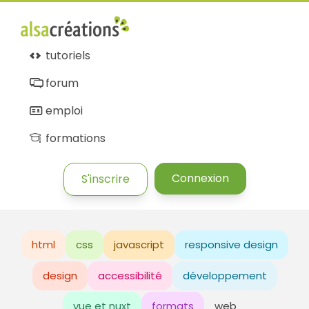
tutoriels
forum
emploi
formations
Connexion
S'inscrire
html
css
javascript
responsive design
design
accessibilité
développement
vue et nuxt
formats
web