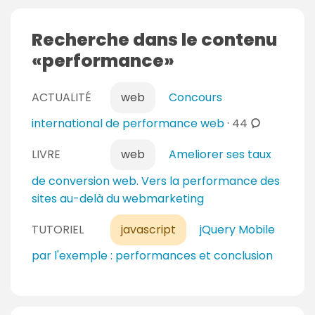
e
a
e
s
i
n
Recherche dans le contenu
r
t
performance
e
a
s
i
ACTUALITÉ
web
Concours
r
e
c
international de performance web
·
44
s
o
LIVRE
web
Ameliorer ses taux
m
m
de conversion web. Vers la performance des
e
sites au-delà du webmarketing
n
t
TUTORIEL
javascript
jQuery Mobile
a
par l'exemple : performances et conclusion
i
r
e