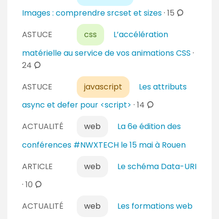
e
t
m
c
Images : comprendre srcset et sizes
·
15
s
a
e
o
i
n
ASTUCE
css
L’accélération
m
r
t
m
matérielle au service de vos animations CSS
·
e
a
e
c
24
s
i
n
o
r
t
ASTUCE
javascript
Les attributs
m
e
a
m
c
async et defer pour <script>
·
14
s
i
e
o
r
n
ACTUALITÉ
web
La 6e édition des
m
e
t
m
conférences #NWXTECH le 15 mai à Rouen
s
a
e
i
n
ARTICLE
web
Le schéma Data-URI
r
t
c
·
10
e
a
o
s
i
ACTUALITÉ
web
Les formations web
m
r