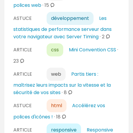
n
e
c
polices web
·
15
t
n
o
a
ASTUCE
développement
Les
t
m
i
a
m
statistiques de performance serveur dans
r
i
e
c
votre navigateur avec Server Timing
·
2
e
r
n
o
s
e
t
ARTICLE
css
Mini Convention CSS
·
m
s
a
m
c
23
i
e
o
r
n
ARTICLE
web
Partis tiers :
m
e
t
m
maîtrisez leurs impacts sur la vitesse et la
s
a
e
c
sécurité de vos sites
·
8
i
n
o
r
t
ASTUCE
html
Accélérez vos
m
e
a
m
c
polices d'icônes !
·
18
s
i
e
o
r
n
ARTICLE
responsive
Responsive
m