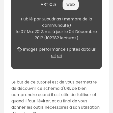
m
ARTICLE
web
é
Publié
par
SBoudrias
(membre de la
communauté)
le
07 Mai 2012
, mis à jour le
04 Décembre
2012
(102282 lectures)
images
performance
sprites
data uri
url
uri
Le but de ce tutoriel est de vous permettre
de découvrir ce schéma d'URI, de bien
comprendre quand il est utile de l'utiliser et
quand il faut l'éviter, et au final de vous
donner les outils nécessaires à son utilisation