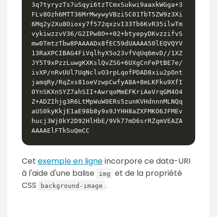
3q7tyryzTs7uSqyi6tzTCmxSukwi9aaxkWGga+3
FLv8Ozh6MTT36MrMwywyVBziSC01TbT5ZW9z3Xi
6Mq2y2Xu8Oioxy7f572qxzvI33Tb6KvR35ilwTm
vykiwzzvV36/G2IPw8O++02+btyepyDKvzzifvS
mw0TmtzTbw8PAAAADx8fEC59dUAAAA50lEQVQYV
13RaXPCIBAG4FiVqlhyX5o23vfVqUq6mvD//1XZ
JY5T9xPzzLuwgKXKslQvZSG+6UXgCnFePtBE7e/
ivXP/nRvUUl7UqNclvO3rpLqofPDAD8xiu2pOnt
jamqRy/RqZxs81oeVzwpCwfyA8A+8mLKFku9XfI
0YnSKXnSYZ7ahSII+AwrqoMmEFKriAeVrqGM4O4
Z+ADZIhjg3R6LtMpWuW0ERs5zunKVHdnnnMLNQq
aUS0kyKkjE1aE98b8y9x9JYHH8aZXFMKO6JFMEv
hucj3Wj0kY2D92HlHbE/9Vk77mD6srRZqmVEAZA
AAAAElFTkSuQmCC
Cet
exemple en ligne
incorpore ce data-URI
à l'aide d'une balise
et de la propriété
img
CSS
.
background-image