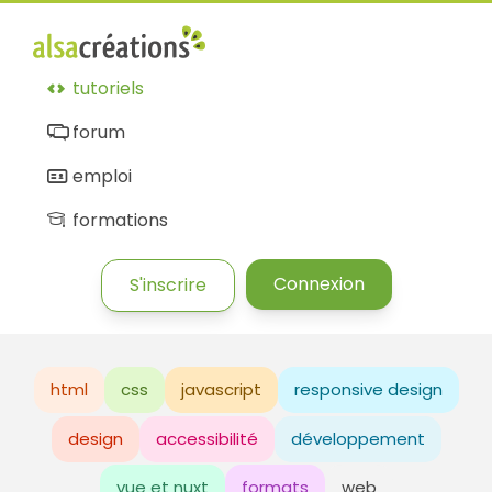
tutoriels
forum
emploi
formations
Connexion
S'inscrire
html
css
javascript
responsive design
design
accessibilité
développement
vue et nuxt
formats
web