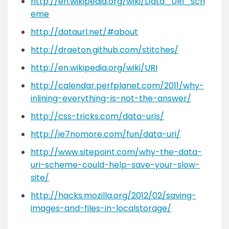
http://en.wikipedia.org/wiki/Data_URI_sch
eme
http://dataurl.net/#about
http://draeton.github.com/stitches/
http://en.wikipedia.org/wiki/URI
http://calendar.perfplanet.com/2011/why-
inlining-everything-is-not-the-answer/
http://css-tricks.com/data-uris/
http://ie7nomore.com/fun/data-uri/
http://www.sitepoint.com/why-the-data-
uri-scheme-could-help-save-your-slow-
site/
http://hacks.mozilla.org/2012/02/saving-
images-and-files-in-localstorage/