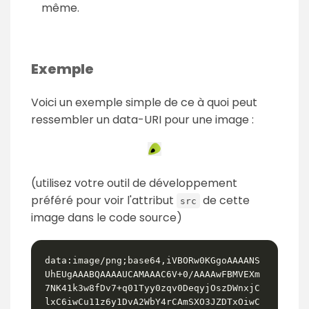
même.
Exemple
Voici un exemple simple de ce à quoi peut
ressembler un data-URI pour une image :
(utilisez votre outil de développement
préféré pour voir l'attribut
de cette
src
image dans le code source)
data:image/png;base64,iVBORw0KGgoAAAANS
UhEUgAAABQAAAAUCAMAAAC6V+0/AAAAwFBMVEXm
7NK41k3w8fDv7+q01Tyy0zqv0DeqyjOszDWnxjC
lxC6iwCu11z6y1DvA2WbY4rCAmSXO3JZDTxOiwC