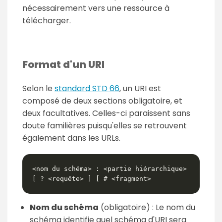
nécessairement vers une ressource à
télécharger.
Format d'un URI
Selon le
standard STD 66
, un URI est
composé de deux sections obligatoire, et
deux facultatives. Celles-ci paraissent sans
doute familières puisqu'elles se retrouvent
également dans les URLs.
<nom du schéma> : <partie hiérarchique> 
[ ? <requête> ] [ # <fragment>
Nom du schéma
(obligatoire) : Le nom du
schéma identifie quel schéma d'URI sera