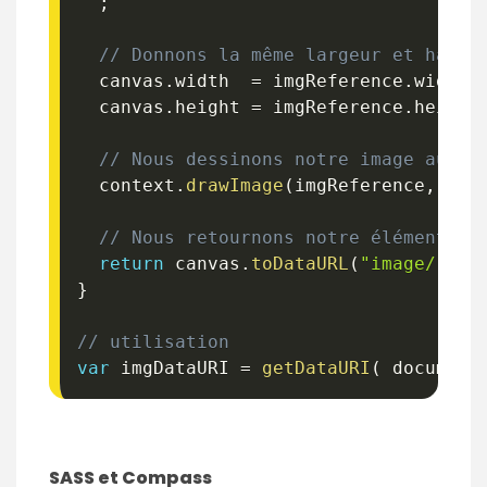
;
// Donnons la même largeur et haute
  canvas
.
width  
=
 imgReference
.
width
;
  canvas
.
height 
=
 imgReference
.
height
// Nous dessinons notre image au se
  context
.
drawImage
(
imgReference
,
0
,
// Nous retournons notre élément en
return
 canvas
.
toDataURL
(
"image/"
+
 
}
// utilisation
var
 imgDataURI 
=
getDataURI
(
 document
SASS et Compass