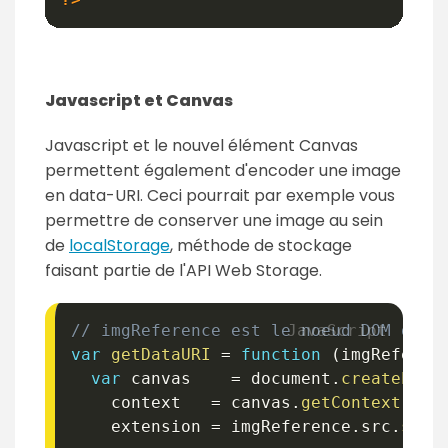
Javascript et Canvas
Javascript et le nouvel élément Canvas
permettent également d'encoder une image
en data-URI. Ceci pourrait par exemple vous
permettre de conserver une image au sein
de
localStorage
, méthode de stockage
faisant partie de l'API Web Storage.
// imgReference est le noeud DOM d'un
var
getDataURI
=
function
(
imgReferen
var
 canvas    
=
 document
.
createElem
    context   
=
 canvas
.
getContext
(
"2d
    extension 
=
 imgReference
.
src
.
spli