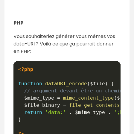
PHP
Vous souhaiteriez générer vous mêmes vos
data-URI ? Voilà ce que ça pourrait donner
en PHP:
<?php
function
dataURI_encode
(
$file
)
{
// argument devant être un chemin ve
$mime_type
=
mime_content_type
(
$file
$file_binary
=
file_get_contents
(
$fi
return
'data:'
.
$mime_type
.
';base
}
?>