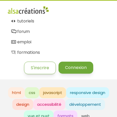
tutoriels
forum
emploi
formations
Connexion
S'inscrire
html
css
javascript
responsive design
design
accessibilité
développement
vue et nuxt
formats
web