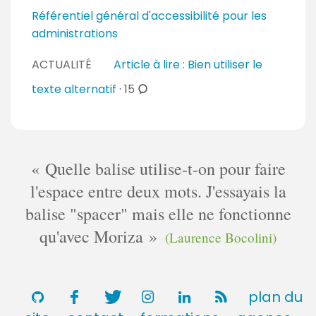
r
t
m
Référentiel général d'accessibilité pour les
e
a
e
administrations
s
i
n
r
ACTUALITÉ
Article à lire : Bien utiliser le
t
e
a
c
texte alternatif
·
15
s
i
o
r
m
e
m
s
e
Quelle balise utilise-t-on pour faire
n
l'espace entre deux mots. J'essayais la
t
balise "spacer" mais elle ne fonctionne
a
i
qu'avec Moriza
(Laurence Bocolini)
r
e
s
plan du