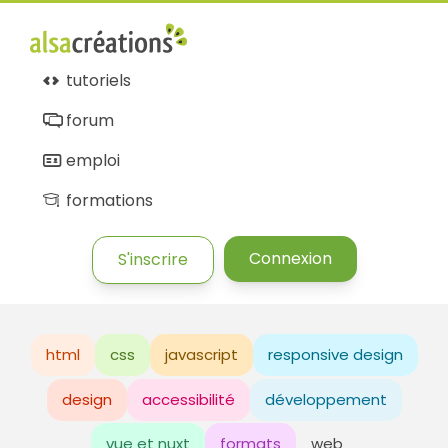
tutoriels
forum
emploi
formations
Connexion
S'inscrire
html
css
javascript
responsive design
design
accessibilité
développement
vue et nuxt
formats
web