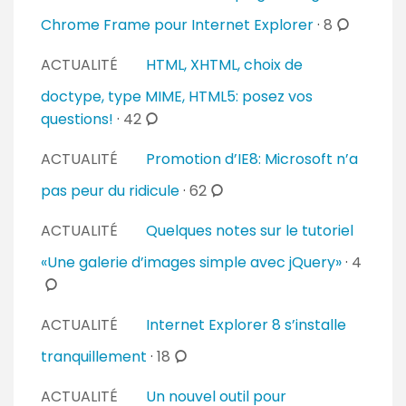
m
c
Chrome Frame pour Internet Explorer
·
8
e
o
ACTUALITÉ
HTML, XHTML, choix de
n
m
t
m
doctype, type MIME, HTML5: posez vos
a
e
c
questions!
·
42
i
n
o
r
ACTUALITÉ
Promotion d’IE8: Microsoft n’a
t
m
e
a
m
c
pas peur du ridicule
·
62
s
i
e
o
r
ACTUALITÉ
Quelques notes sur le tutoriel
n
m
e
t
m
c
«Une galerie d’images simple avec jQuery»
·
4
s
a
e
o
i
n
m
r
ACTUALITÉ
Internet Explorer 8 s’installe
t
m
e
a
e
c
tranquillement
·
18
s
i
n
o
r
ACTUALITÉ
Un nouvel outil pour
t
m