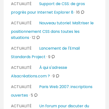
s
i
ACTUALITÉ
Support de CSS: de gros
n
m
r
t
m
c
progrès pour Internet Explorer 8
·
16
e
a
e
o
s
i
ACTUALITÉ
Nouveau tutoriel: Maîtriser le
n
m
r
t
m
positionnement CSS dans toutes les
e
a
e
c
situations
·
12
s
i
n
o
r
ACTUALITÉ
Lancement de l'Email
t
m
e
a
m
c
Standards Project
·
9
s
i
e
o
r
ACTUALITÉ
À qui s'adresse
n
m
e
t
m
c
Alsacréations.com ?
·
9
s
a
e
o
i
ACTUALITÉ
Paris Web 2007: inscriptions
n
m
r
t
m
c
ouvertes
·
5
e
a
e
o
s
i
ACTUALITÉ
Un forum pour discuter du
n
m