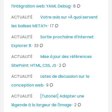
e
a
m
c
l’intégration web: YAML Debug
·
8
s
i
e
o
r
ACTUALITÉ
Votre avis sur «À quoi servent
n
m
e
t
m
c
les balises META?»
·
17
s
a
e
o
i
ACTUALITÉ
Sortie prochaine d’Internet
n
m
r
t
m
c
Explorer 8
·
33
e
a
e
o
s
i
ACTUALITÉ
Mise à jour des références
n
m
r
t
m
c
SitePoint: HTML, CSS, JS
·
2
e
a
e
o
s
i
ACTUALITÉ
Listes de discussion sur la
n
m
r
t
m
c
conception web
·
9
e
a
e
o
s
i
ACTUALITÉ
[Tutoriel] Adapter une
n
m
r
t
m
c
légende à la largeur de l'image
·
2
e
a
e
o