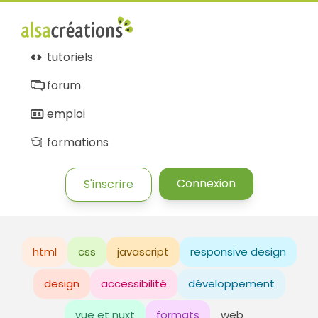
tutoriels
forum
emploi
formations
Connexion
S'inscrire
html
css
javascript
responsive design
design
accessibilité
développement
vue et nuxt
formats
web