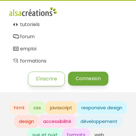
tutoriels
forum
emploi
formations
Connexion
S'inscrire
html
css
javascript
responsive design
design
accessibilité
développement
vue et nuxt
formats
web