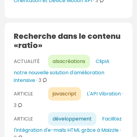
c
Orientation et Device Motion API
·
3
o
m
m
e
Recherche dans le contenu
n
ratio
t
a
ACTUALITÉ
alsacréations
ClipIA
i
r
notre nouvelle solution d'amélioration
e
c
intensive
·
3
s
o
ARTICLE
javascript
L'API Vibration
·
m
m
c
3
e
o
n
ARTICLE
développement
Facilitez
m
t
m
l'intégration d'e-mails HTML grâce à Maizzle
·
a
e