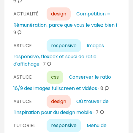
c
6
i
n
o
r
t
ACTUALITÉ
design
Compétition =
m
e
a
m
Rémunération, parce que vous le valez bien !
·
s
i
e
c
9
r
n
o
e
t
ASTUCE
responsive
Images
m
s
a
m
responsive, flexbox et souci de ratio
i
e
c
d'affichage
·
7
r
n
o
e
t
ASTUCE
css
Conserver le ratio
m
s
a
m
c
16/9 des images fullscreen et vidéos
·
8
i
e
o
r
n
ASTUCE
design
Où trouver de
m
e
t
m
c
l'inspiration pour du design mobile
·
7
s
a
e
o
i
n
TUTORIEL
responsive
Menu de
m
r
t