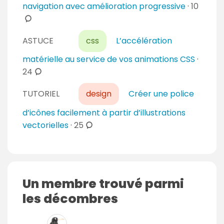
m
c
navigation avec amélioration progressive
·
10
e
a
e
o
s
i
n
m
r
t
ASTUCE
css
L’accélération
m
e
a
e
matérielle au service de vos animations CSS
·
s
i
n
c
24
r
t
o
e
a
TUTORIEL
design
Créer une police
m
s
i
m
d’icônes facilement à partir d’illustrations
r
e
c
vectorielles
·
25
e
n
o
s
t
m
a
m
i
e
Un membre trouvé parmi
r
n
les décombres
e
t
s
a