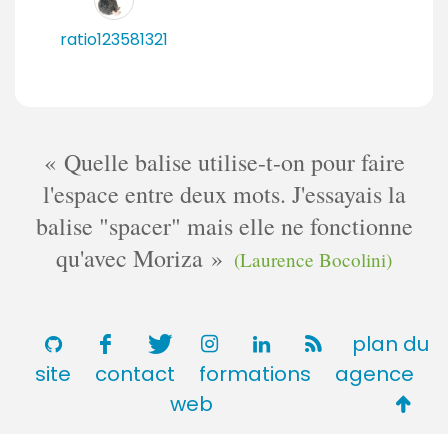
i
r
ratio123581321
e
s
Quelle balise utilise-t-on pour faire
l'espace entre deux mots. J'essayais la
balise "spacer" mais elle ne fonctionne
qu'avec Moriza
(Laurence Bocolini)
plan du
site
contact
formations
agence
Retou
web
en