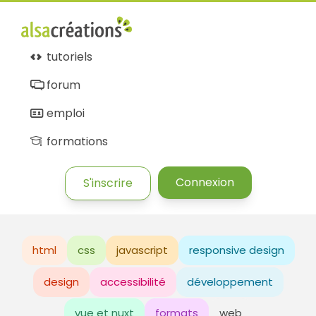
tutoriels
forum
emploi
formations
Connexion
S'inscrire
html
css
javascript
responsive design
design
accessibilité
développement
vue et nuxt
formats
web