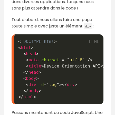
dans diverses applications.
Lançons nous
sans plus attendre dans le code !
Tout d’abord, nous allons faire une page
toute simple avec juste un élément
:
div
<!
DOCTYPE
html
>
<
html
>
<
head
>
<
meta
charset
=
"
utf-8
"
/>
<
title
>
Device Orientation API
</
tit
</
head
>
<
body
>
<
div
id
=
"
log
"
>
</
div
>
</
body
>
</
html
>
Passons maintenant au code JavaScript. Une