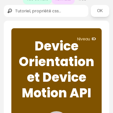
Rechercher
N
Niveau
Device
i
v
Orientation
e
a
u
et Device
c
o
Motion API
n
f
i
r