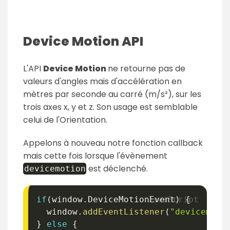
Device Motion API
L'API
Device Motion
ne retourne pas de
valeurs d'angles mais d'accélération en
mètres par seconde au carré (m/s²), sur les
trois axes x, y et z. Son usage est semblable
celui de l'Orientation.
Appelons à nouveau notre fonction callback
mais cette fois lorsque l'évènement
est déclenché.
devicemotion
if
(
window
.
DeviceMotionEvent
)
{
  window
.
addEventListener
(
"devicemoti
}
else
{