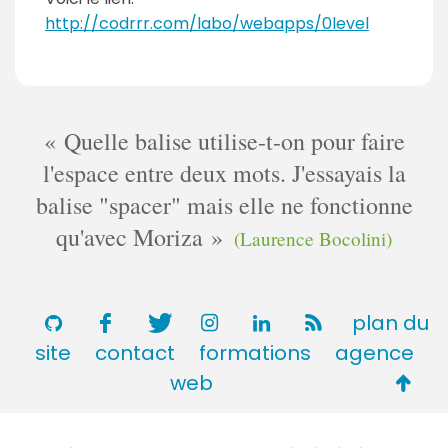
http://codrrr.com/labo/webapps/0level
Quelle balise utilise-t-on pour faire
l'espace entre deux mots. J'essayais la
balise "spacer" mais elle ne fonctionne
qu'avec Moriza
(Laurence Bocolini)
plan du
site
contact
formations
agence
Retou
web
en
haut