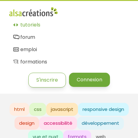
tutoriels
forum
emploi
formations
Connexion
S'inscrire
html
css
javascript
responsive design
design
accessibilité
développement
vue et nuxt
formats
web