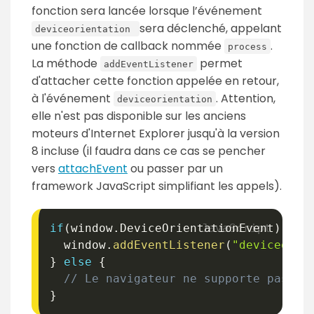
fonction sera lancée lorsque l’événement
sera déclenché, appelant
deviceorientation
une fonction de callback nommée
.
process
La méthode
permet
addEventListener
d'attacher cette fonction appelée en retour,
à l'événement
. Attention,
deviceorientation
elle n'est pas disponible sur les anciens
moteurs d'Internet Explorer jusqu'à la version
8 incluse (il faudra dans ce cas se pencher
vers
attachEvent
ou passer par un
framework JavaScript simplifiant les appels).
if
(
window
.
DeviceOrientationEvent
)
{
  window
.
addEventListener
(
"deviceorie
}
else
{
// Le navigateur ne supporte pas l'
}