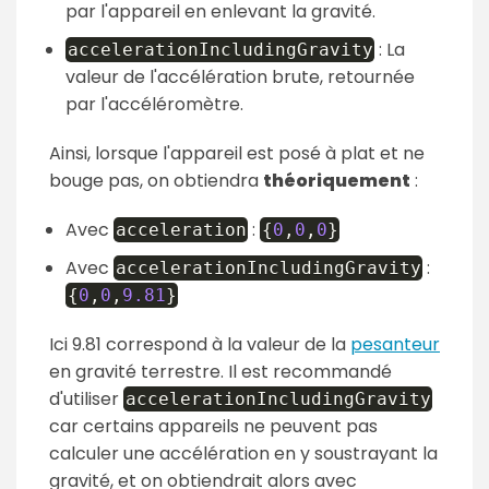
par l'appareil en enlevant la gravité.
: La
accelerationIncludingGravity
valeur de l'accélération brute, retournée
par l'accéléromètre.
Ainsi, lorsque l'appareil est posé à plat et ne
bouge pas, on obtiendra
théoriquement
:
Avec
:
acceleration
{
0
,
0
,
0
}
Avec
:
accelerationIncludingGravity
{
0
,
0
,
9.81
}
Ici 9.81 correspond à la valeur de la
pesanteur
en gravité terrestre. Il est recommandé
d'utiliser
accelerationIncludingGravity
car certains appareils ne peuvent pas
calculer une accélération en y soustrayant la
gravité, et on obtiendrait alors avec