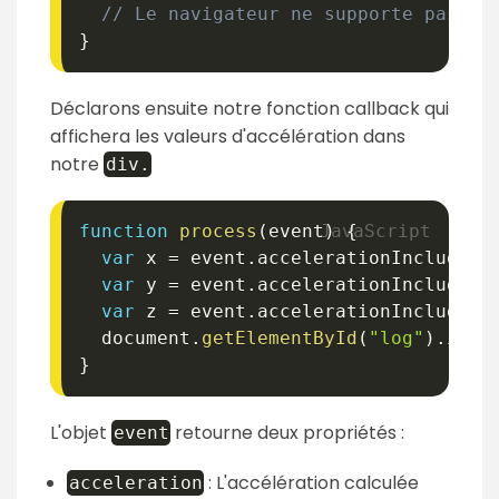
// Le navigateur ne supporte pas l'
}
Déclarons ensuite notre fonction callback qui
affichera les valeurs d'accélération dans
notre
div.
function
process
(
event
)
{
var
 x 
=
 event
.
accelerationIncluding
var
 y 
=
 event
.
accelerationIncluding
var
 z 
=
 event
.
accelerationIncluding
  document
.
getElementById
(
"log"
)
.
inne
}
L'objet
retourne deux propriétés :
event
: L'accélération calculée
acceleration