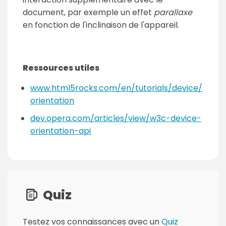
document, par exemple un effet
parallaxe
en fonction de l'inclinaison de l'appareil.
Ressources utiles
www.html5rocks.com/en/tutorials/device/
orientation
dev.opera.com/articles/view/w3c-device-
orientation-api
P
a
Quiz
g
e
Testez vos connaissances avec un
Quiz