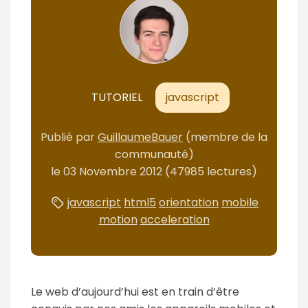
m
é
TUTORIEL
javascript
Publié
par
GuillaumeBauer
(membre de la
communauté)
le
03 Novembre 2012
(47985 lectures)
javascript
html5
orientation
mobile
motion
acceleration
Le web d’aujourd’hui est en train d’être