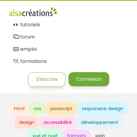
tutoriels
forum
emploi
formations
Connexion
S'inscrire
html
css
javascript
responsive design
design
accessibilité
développement
vue et nuxt
formats
web