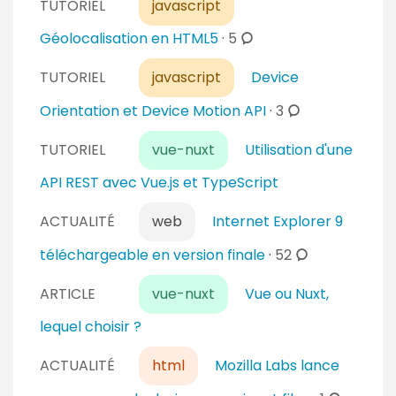
TUTORIEL
javascript
c
Géolocalisation en HTML5
·
5
o
TUTORIEL
javascript
Device
m
m
c
Orientation et Device Motion API
·
3
e
o
n
TUTORIEL
vue-nuxt
Utilisation d'une
m
t
m
API REST avec Vue.js et TypeScript
a
e
i
n
ACTUALITÉ
web
Internet Explorer 9
r
t
c
téléchargeable en version finale
·
52
e
a
o
s
i
ARTICLE
vue-nuxt
Vue ou Nuxt,
m
r
m
lequel choisir ?
e
e
s
n
ACTUALITÉ
html
Mozilla Labs lance
t