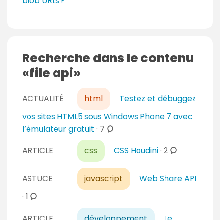
blob URLs ?
Recherche dans le contenu
file api
ACTUALITÉ
html
Testez et débuggez
vos sites HTML5 sous Windows Phone 7 avec
c
l’émulateur gratuit
·
7
o
c
ARTICLE
css
CSS Houdini
·
2
m
o
m
m
e
ASTUCE
javascript
Web Share API
m
n
e
c
·
1
t
n
o
a
ARTICLE
développement
Le
t