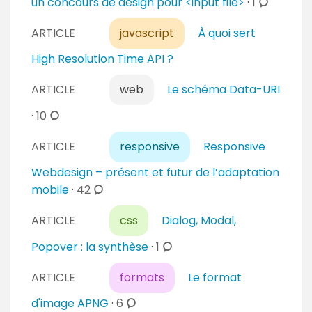
c
un concours de design pour <input file>
·
1
a
o
i
ARTICLE
javascript
À quoi sert
m
r
m
High Resolution Time API ?
e
e
s
n
ARTICLE
web
Le schéma Data-URI
t
c
·
10
a
o
i
ARTICLE
responsive
Responsive
m
r
m
Webdesign – présent et futur de l’adaptation
e
e
c
mobile
·
42
s
n
o
t
ARTICLE
css
Dialog, Modal,
m
a
m
c
Popover : la synthèse
·
1
i
e
o
r
n
ARTICLE
formats
Le format
m
e
t
m
c
d'image APNG
·
6
s
a