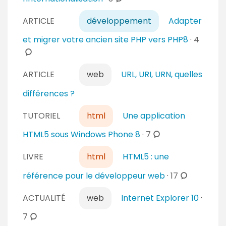
s
i
o
r
ARTICLE
développement
Adapter
m
e
m
c
et migrer votre ancien site PHP vers PHP8
·
4
s
e
o
n
m
t
ARTICLE
web
URL, URI, URN, quelles
m
a
e
différences ?
i
n
r
t
TUTORIEL
html
Une application
e
a
c
HTML5 sous Windows Phone 8
·
7
s
i
o
r
LIVRE
html
HTML5 : une
m
e
m
c
référence pour le développeur web
·
17
s
e
o
n
ACTUALITÉ
web
Internet Explorer 10
·
m
t
m
c
7
a
e