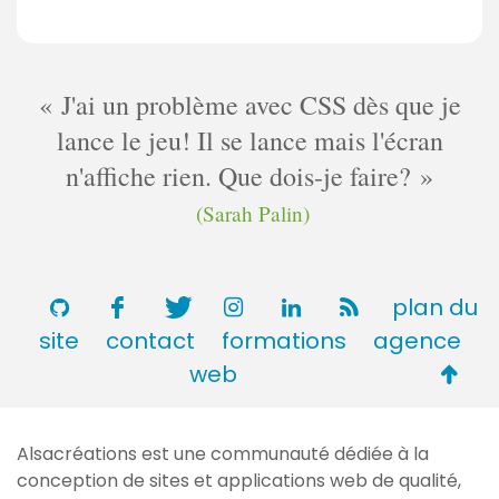
o
i
n
m
r
t
m
e
a
e
J'ai un problème avec CSS dès que je
s
i
n
lance le jeu! Il se lance mais l'écran
r
t
e
n'affiche rien. Que dois-je faire?
a
s
i
(Sarah Palin)
r
e
s
plan du
site
contact
formations
agence
Retou
web
en
haut
Alsacréations est une communauté dédiée à la
de
conception de sites et applications web de qualité,