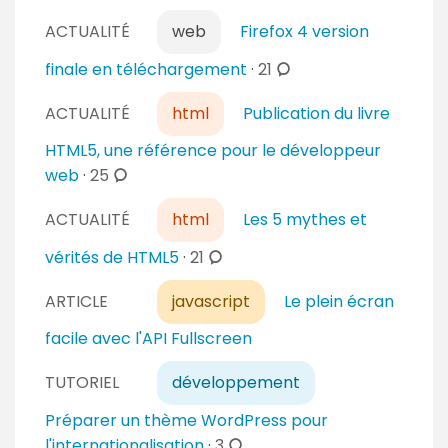
e
o
i
n
ACTUALITÉ
web
Firefox 4 version
m
r
t
m
c
finale en téléchargement
·
21
e
a
e
o
s
i
n
ACTUALITÉ
html
Publication du livre
m
r
t
m
HTML5, une référence pour le développeur
e
a
e
c
web
·
25
s
i
n
o
r
t
ACTUALITÉ
html
Les 5 mythes et
m
e
a
m
c
vérités de HTML5
·
21
s
i
e
o
r
n
ARTICLE
javascript
Le plein écran
m
e
t
m
facile avec l'API Fullscreen
s
a
e
i
n
TUTORIEL
développement
r
t
Préparer un thème WordPress pour
e
a
c
l'internationalisation
·
3