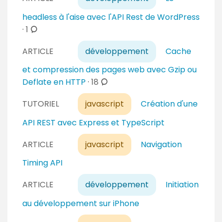
m
i
a
m
headless à l'aise avec l'API Rest de WordPress
r
i
e
c
·
1
e
r
n
o
s
e
t
ARTICLE
développement
Cache
m
s
a
m
et compression des pages web avec Gzip ou
i
e
c
Deflate en HTTP
·
18
r
n
o
e
t
TUTORIEL
javascript
Création d'une
m
s
a
m
API REST avec Express et TypeScript
i
e
r
n
ARTICLE
javascript
Navigation
e
t
Timing API
s
a
i
ARTICLE
développement
Initiation
r
au développement sur iPhone
e
s