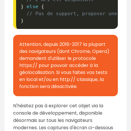
}
else
{
// Pas de support, proposer une alt
}
Attention, depuis 2016-2017 la plupart
des navigateurs (dont Chrome, Opera)
demandent d'utiliser le protocole
https:// pour pouvoir accéder à la
géolocalisation. Si vous faites vos tests
en local et/ou en http:// classique, la
fonction sera désactivée.
N'hésitez pas à explorer cet objet via la
console de développement, disponible
désormais sur tous les navigateurs
modernes. Les captures d'écran ci-dessous