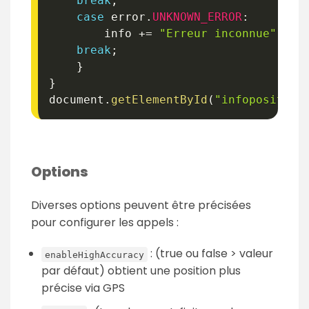
break
;
case
 error
.
UNKNOWN_ERROR
:
    	info 
+=
"Erreur inconnue"
;
break
;
}
}
document
.
getElementById
(
"infoposition
Options
Diverses options peuvent être précisées
pour configurer les appels :
: (true ou false > valeur
enableHighAccuracy
par défaut) obtient une position plus
précise via GPS