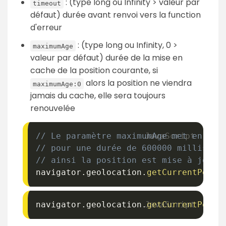
: (type long ou Infinity > valeur par
timeout
défaut) durée avant renvoi vers la function
d'erreur
: (type long ou Infinity, 0 >
maximumAge
valeur par défaut) durée de la mise en
cache de la position courante, si
alors la position ne viendra
maximumAge:0
jamais du cache, elle sera toujours
renouvelée
// Le paramètre maximumAge met en cac
// pour une durée de 600000 milliseco
// ainsi la position est mise à jour 
navigator
.
geolocation
.
getCurrentPosit
navigator
.
geolocation
.
getCurrentPosit