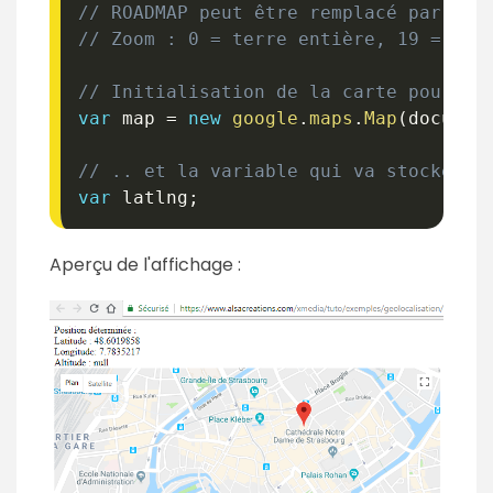
// ROADMAP peut être remplacé par SAT
// Zoom : 0 = terre entière, 19 = au 
// Initialisation de la carte pour l'
var
 map 
=
new
google
.
maps
.
Map
(
documen
// .. et la variable qui va stocker l
var
 latlng
;
Aperçu de l'affichage :