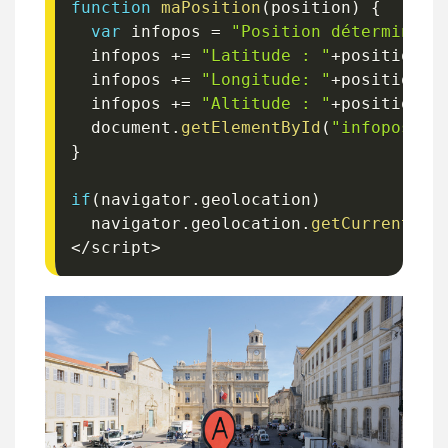
function
maPosition
(
position
)
{
var
 infopos 
=
"Position déterminée 
  infopos 
+=
"Latitude : "
+
position
.
c
  infopos 
+=
"Longitude: "
+
position
.
c
  infopos 
+=
"Altitude : "
+
position
.
c
  document
.
getElementById
(
"infopositi
}
if
(
navigator
.
geolocation
)
  navigator
.
geolocation
.
getCurrentPos
<
/
script
>