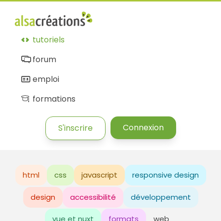
tutoriels
forum
emploi
formations
Connexion
S'inscrire
html
css
javascript
responsive design
design
accessibilité
développement
vue et nuxt
formats
web