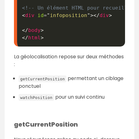
<!-- Un élément HTML pour recueillir 
<
div
id
=
"
infoposition
"
>
</
div
>
</
body
>
</
html
>
La géolocalisation repose sur deux méthodes
:
permettant un ciblage
getCurrentPosition
ponctuel
pour un suivi continu
watchPosition
getCurrentPosition