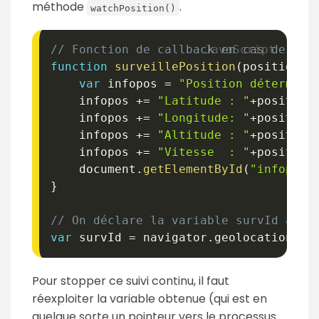
méthode
.
watchPosition()
// Fonction de callback en cas de suc
function
surveillePosition
(
position
)
var
 infopos 
=
"Position déterminé
    infopos 
+=
"Latitude : "
+
position
    infopos 
+=
"Longitude: "
+
position
    infopos 
+=
"Altitude : "
+
position
    infopos 
+=
"Vitesse  : "
+
position
    document
.
getElementById
(
"infoposi
}
// On déclare la variable survId afin
var
 survId 
=
 navigator
.
geolocation
.
wa
Pour stopper ce suivi continu, il faut
réexploiter la variable obtenue (qui est en
quelque sorte un pointeur vers le processus