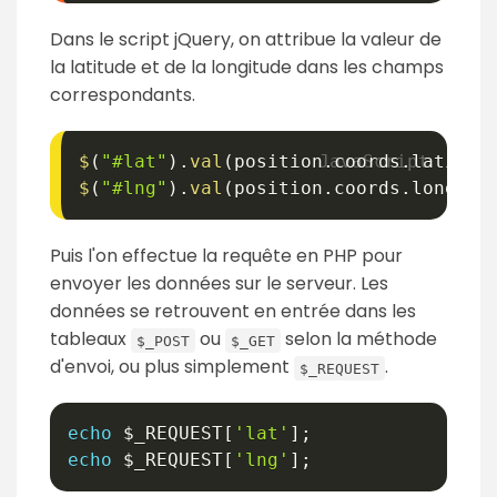
Dans le script jQuery, on attribue la valeur de
la latitude et de la longitude dans les champs
correspondants.
$
(
"#lat"
)
.
val
(
position
.
coords
.
latitud
$
(
"#lng"
)
.
val
(
position
.
coords
.
longitu
Puis l'on effectue la requête en PHP pour
envoyer les données sur le serveur. Les
données se retrouvent en entrée dans les
tableaux
ou
selon la méthode
$_POST
$_GET
d'envoi, ou plus simplement
.
$_REQUEST
echo
$_REQUEST
[
'lat'
]
;
echo
$_REQUEST
[
'lng'
]
;