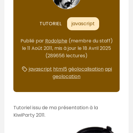
m
é
TUTORIEL
javascript
Publié
par
Rodolphe
(membre du staff)
le
11 Août 2011
, mis à jour le
18 Avril 2025
(289656 lectures)
javascript
html5
géolocalisation
api
geolocation
Tutoriel issu de ma présentation à la
KiwiParty 2011.