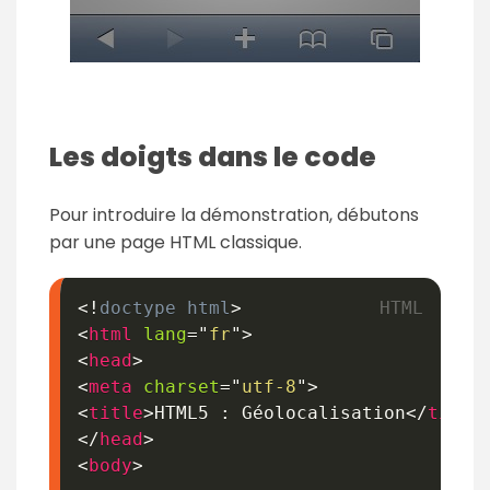
Les doigts dans le code
Pour introduire la démonstration, débutons
par une page HTML classique.
<!
doctype
html
>
<
html
lang
=
"
fr
"
>
<
head
>
<
meta
charset
=
"
utf-8
"
>
<
title
>
HTML5 : Géolocalisation
</
title
</
head
>
<
body
>