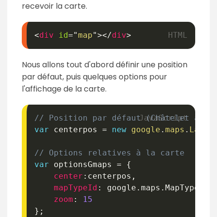
recevoir la carte.
<
div
id
=
"
map
"
>
</
div
>
Nous allons tout d'abord définir une position
par défaut, puis quelques options pour
l'affichage de la carte.
// Position par défaut (Châtelet à Pa
var
 centerpos 
=
new
google
.
maps
.
LatLn
// Options relatives à la carte
var
 optionsGmaps 
=
{
center
:
centerpos
,
mapTypeId
:
 google
.
maps
.
MapTypeId
.
zoom
:
15
}
;