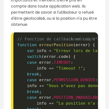
importants et méritent d'être pris en
compte dans toute application web. Ils
permettent de savoir si l'utilisateur a refusé
d'être géolocalisé, ou si la position n'a pu être
obtenue.
// Fonction de callback en cas d’erre
function
erreurPosition
(
error
)
{
var
 info 
=
"Erreur lors de la géo
switch
(
error
.
code
)
{
case
 error
.
TIMEOUT
:
    	info 
+=
"Timeout !"
;
break
;
case
 error
.
PERMISSION_DENIED
:
	info 
+=
"Vous n’avez pas donné la
break
;
case
 error
.
POSITION_UNAVAILABLE
:
    	info 
+=
"La position n’a pu ê