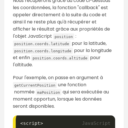
Nous récupérons grâce au code ci-dessous
les coordonnées, la fonction "callback" est
appeler directement à la suite du code et
ainsi il ne reste plus qu'à récupérer et
afficher le résultat grâce aux propriétés de
l'objet JavaScript
:
position
pour la latitude,
position.coords.latitude
pour la longitude
position.coords.longitude
et enfin
pour
position.coords.altitude
l'altitude.
Pour l'exemple, on passe en argument à
une fonction
getCurrentPosition
nommée
qui sera exécutée au
maPosition
moment opportun, lorsque les données
seront disponibles.
<
script
>