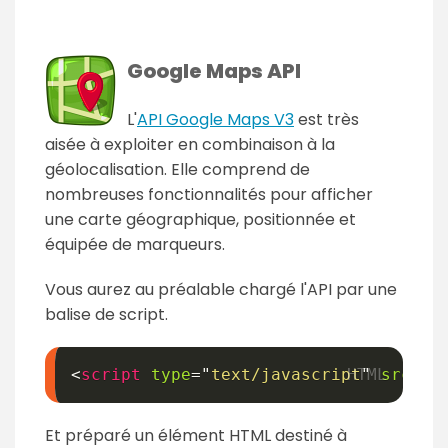
Google Maps API
L'
API Google Maps V3
est très
aisée à exploiter en combinaison à la
géolocalisation. Elle comprend de
nombreuses fonctionnalités pour afficher
une carte géographique, positionnée et
équipée de marqueurs.
Vous aurez au préalable chargé l'API par une
balise de script.
<
script
type
=
"
text/javascript
"
src
=
"
h
Et préparé un élément HTML destiné à