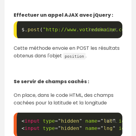
Effectuer un appel AJAX avec jQuery :
$
.
post
(
"http://www.votredomaine.com/p
Cette méthode envoie en POST les résultats
obtenus dans l'objet
.
position
Se servir de champs cachés :
On place, dans le code HTML, des champs
cachées pour la latitude et la longitude
<
input
type
=
"
hidden
"
name
=
"
lat
"
id
=
"
l
<
input
type
=
"
hidden
"
name
=
"
lng
"
id
=
"
l