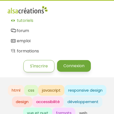
tutoriels
forum
emploi
formations
Connexion
S'inscrire
html
css
javascript
responsive design
design
accessibilité
développement
vue et nuxt
formats
web