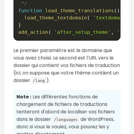
 */
function
load_theme_translations
(
)
{
load_theme_textdomain
(
'textdomain'
,
}
add_action
(
'after_setup_theme'
,
'load
Le premier paramètre est le domaine que
vous avez choisi. Le second est l'URL vers le
dossier qui contient vos fichiers de traduction
(ici, on suppose que votre thème contient un
dossier
).
/lang
Note :
Les différentes fonctions de
chargement de fichiers de traductions
tenteront d'abord de localiser vos fichiers
dans le dossier
de WordPress,
/languages
donc si vous le voulez, vous pouvez les y