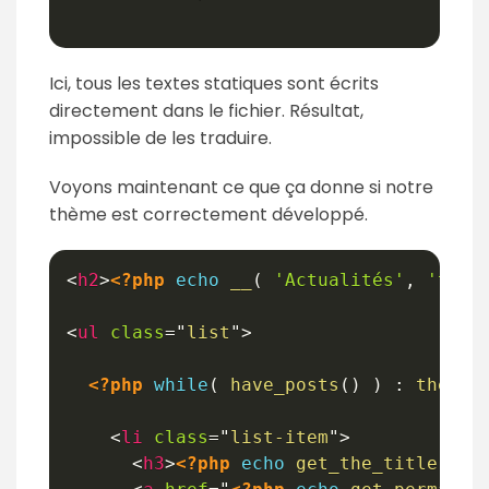
Ici, tous les textes statiques sont écrits
directement dans le fichier. Résultat,
impossible de les traduire.
Voyons maintenant ce que ça donne si notre
thème est correctement développé.
<
h2
>
<?php
echo
__
(
'Actualités'
,
'text
<
ul
class
=
"
list
"
>
<?php
while
(
have_posts
(
)
)
:
the_po
<
li
class
=
"
list-item
"
>
<
h3
>
<?php
echo
get_the_title
(
)
;