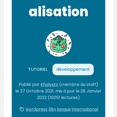
m
alisation
é
TUTORIEL
développement
Publié
par
Khalysto
(membre du staff)
le
27 Octobre 2021
, mis à jour le
28 Janvier
2022
(10251 lectures)
wordpress
i18n
langue
international