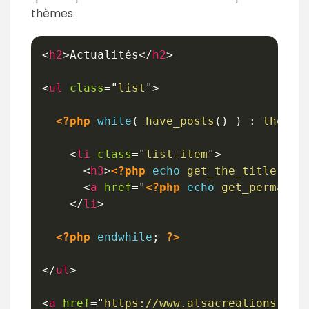
thèmes.
<
h2
>
Actualités
</
h2
>
<
ul
class
=
"
list
"
>
<?php
while
(
have_posts
(
)
)
:
the_po
<
li
class
=
"
list-item
"
>
<
h3
>
<?php
echo
get_the_title
(
)
;
<
a
href
=
"
<?php
echo
get_permalin
</
li
>
<?php
endwhile
;
?>
</
ul
>
<
a
href
=
"
https://www.alsacreations.com