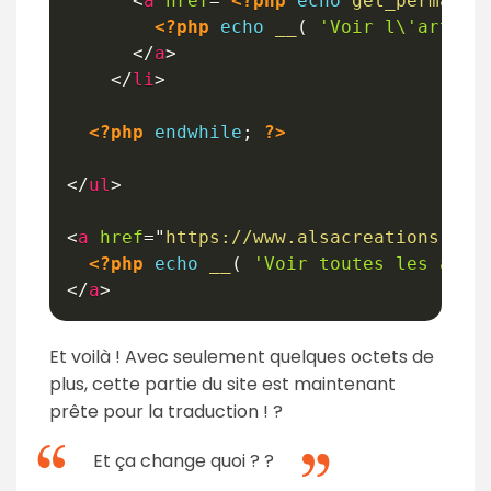
<
a
href
=
"
<?php
echo
get_permalin
<?php
echo
__
(
'Voir l\'articl
</
a
>
</
li
>
<?php
endwhile
;
?>
</
ul
>
<
a
href
=
"
https://www.alsacreations.com
<?php
echo
__
(
'Voir toutes les actu
</
a
>
Et voilà ! Avec seulement quelques octets de
plus, cette partie du site est maintenant
prête pour la traduction ! ?
Et ça change quoi ? ?