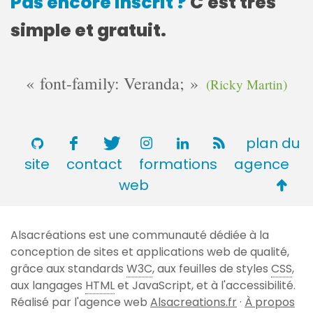
Pas encore inscrit ?
C'est très
simple et gratuit.
font-family: Veranda;
(Ricky Martin)
plan du
site
contact
formations
agence
Retou
web
en
haut
Alsacréations est une communauté dédiée à la
de
conception de sites et applications web de qualité,
page
grâce aux standards
W3C
, aux feuilles de styles
CSS
,
aux langages
HTML
et JavaScript, et à l'accessibilité.
Réalisé par l'agence web
Alsacreations.fr
·
À propos