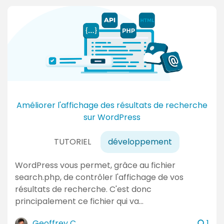
m
m
e
n
t
a
i
r
e
Améliorer l'affichage des résultats de recherche
s
sur WordPress
TUTORIEL
développement
WordPress vous permet, grâce au fichier
search.php, de contrôler l'affichage de vos
résultats de recherche. C'est donc
principalement ce fichier qui va…
c
Geoffrey C.
1