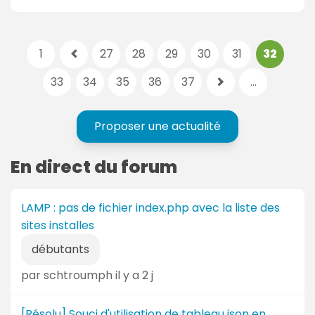
o
m
m
P
p
1
27
28
29
30
31
32
e
p
a
a
n
a
33
34
35
36
37
...
g
g
t
p
g
e
e
a
a
e
s
a
i
g
Proposer une actualité
p
:
c
r
e
r
t
e
s
En direct du forum
é
i
s
u
c
v
i
é
e
LAMP : pas de fichier index.php avec la liste des
v
d
:
sites installes
a
e
n
débutants
n
t
t
par schtroumph il y a 2 j
e
e
[Résolu] Souci d'utilisation de tableau json en