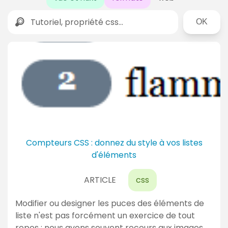
Rechercher
D
e
r
n
i
è
r
Compteurs CSS : donnez du style à vos listes
e
d'éléments
s
ARTICLE
css
a
c
Modifier ou designer les puces des éléments de
t
liste n'est pas forcément un exercice de tout
repos : nous avons souvent recours aux images