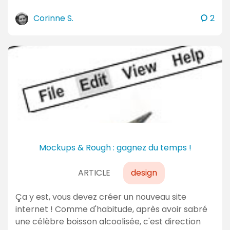
c
Corinne S.
2
o
m
m
e
n
t
a
i
r
e
Mockups & Rough : gagnez du temps !
s
ARTICLE
design
Ça y est, vous devez créer un nouveau site
internet ! Comme d'habitude, après avoir sabré
une célèbre boisson alcoolisée, c'est direction