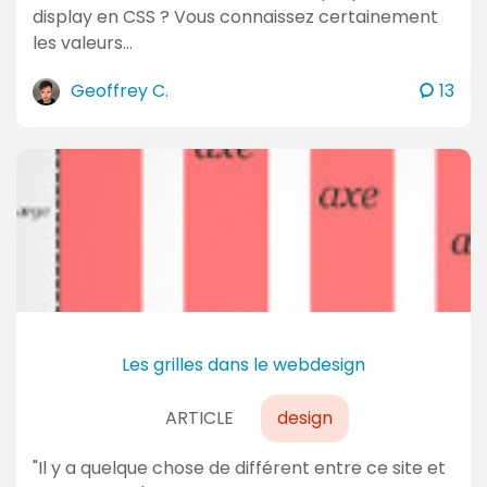
display en CSS ? Vous connaissez certainement
les valeurs…
c
Geoffrey C.
13
o
m
m
e
n
t
a
i
r
e
Les grilles dans le webdesign
s
ARTICLE
design
"Il y a quelque chose de différent entre ce site et