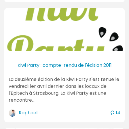
m
m
e
n
t
a
i
r
e
Kiwi Party : compte-rendu de l'édition 2011
s
La deuxième édition de la Kiwi Party s'est tenue le
vendredi 1er avril dernier dans les locaux de
l'Epitech à Strasbourg. La Kiwi Party est une
rencontre…
c
Raphael
14
o
m