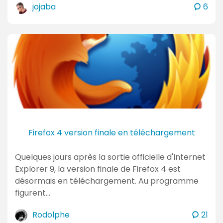
c
jojaba
6
o
m
m
e
n
t
a
i
r
e
Firefox 4 version finale en téléchargement
s
Quelques jours après la sortie officielle d'Internet
Explorer 9, la version finale de Firefox 4 est
désormais en téléchargement. Au programme
figurent…
c
Rodolphe
21