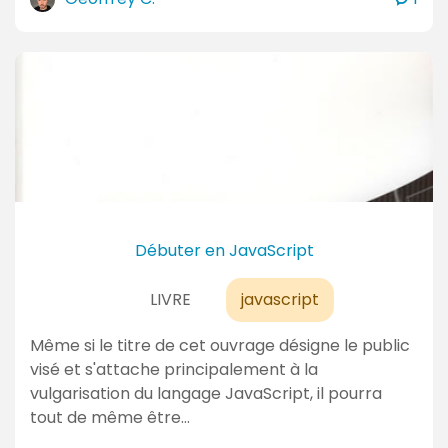
o
m
m
e
n
t
a
i
r
e
Débuter en JavaScript
s
LIVRE
javascript
Même si le titre de cet ouvrage désigne le public
visé et s'attache principalement à la
vulgarisation du langage JavaScript, il pourra
tout de même être…