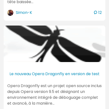
tête baissée…
c
Simon-K
12
o
m
m
e
n
t
a
i
r
e
Le nouveau Opera Dragonfly en version de test
s
Opera Dragonfly est un projet open source inclus
depuis Opera version 9.5 et désignant un
environnement intégré de déboguage complet
et avancé, à la manière…