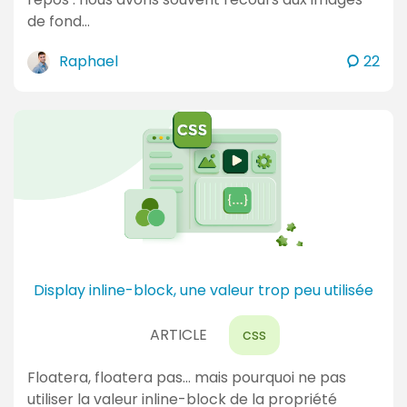
u
de fond…
a
l
c
Raphael
22
o
i
m
t
m
é
e
s
n
t
a
i
r
e
Display inline-block, une valeur trop peu utilisée
s
ARTICLE
css
Floatera, floatera pas… mais pourquoi ne pas
utiliser la valeur inline-block de la propriété