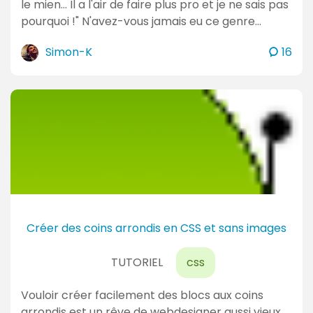
le mien… Il a l'air de faire plus pro et je ne sais pas
pourquoi !" N'avez-vous jamais eu ce genre…
c
Simon-K
16
o
m
m
e
n
t
a
i
r
e
Créer des coins arrondis en CSS et sans images
s
TUTORIEL
css
Vouloir créer facilement des blocs aux coins
arrondis est un rêve de webdesigner aussi vieux