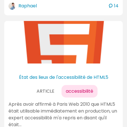
c
Raphael
14
o
m
m
e
n
t
a
i
r
e
État des lieux de l'accessibilité de HTML5
s
ARTICLE
accessibilité
Après avoir affirmé à Paris Web 2010 que HTML5
était utilisable immédiatement en production, un
expert accessibilité m'a repris en disant qu'il
était…