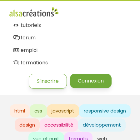
Alsacréations
tutoriels
forum
emploi
formations
Connexion
S'inscrire
html
css
javascript
responsive design
design
accessibilité
développement
vue et nuxt
formats
web