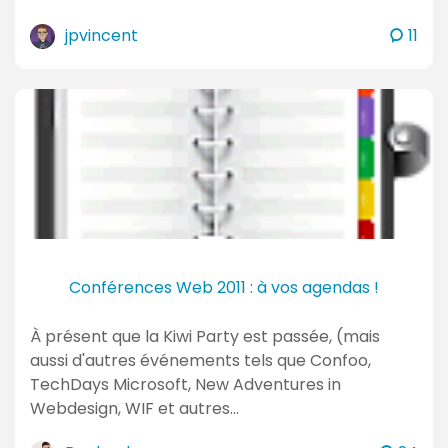
c
jpvincent
11
o
m
m
e
n
t
a
i
r
e
Conférences Web 2011 : à vos agendas !
s
À présent que la Kiwi Party est passée, (mais
aussi d'autres événements tels que Confoo,
TechDays Microsoft, New Adventures in
Webdesign, WIF et autres…