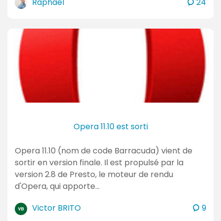
c
Raphael
24
o
m
m
e
n
t
a
i
r
e
Opera 11.10 est sorti
s
Opera 11.10 (nom de code Barracuda) vient de
sortir en version finale. Il est propulsé par la
version 2.8 de Presto, le moteur de rendu
d'Opera, qui apporte…
c
Victor BRITO
9
o