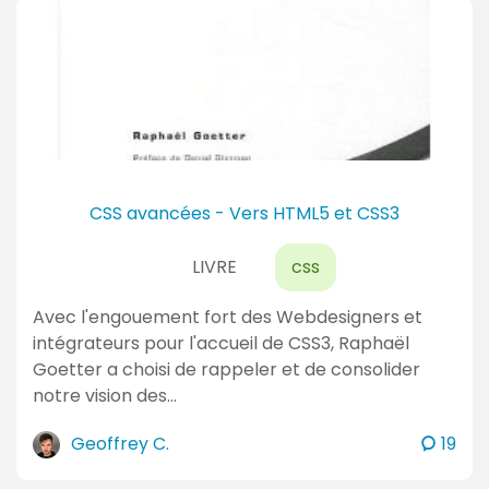
m
e
n
t
a
i
r
e
CSS avancées - Vers HTML5 et CSS3
s
LIVRE
css
Avec l'engouement fort des Webdesigners et
intégrateurs pour l'accueil de CSS3, Raphaël
Goetter a choisi de rappeler et de consolider
notre vision des…
c
Geoffrey C.
19
o