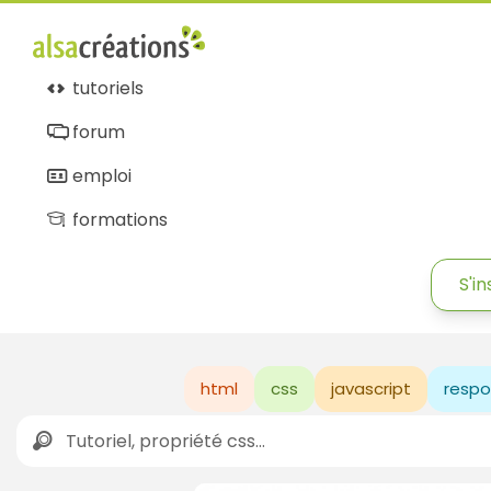
Alsacréations
tutoriels
forum
emploi
formations
S'in
html
css
javascript
respo