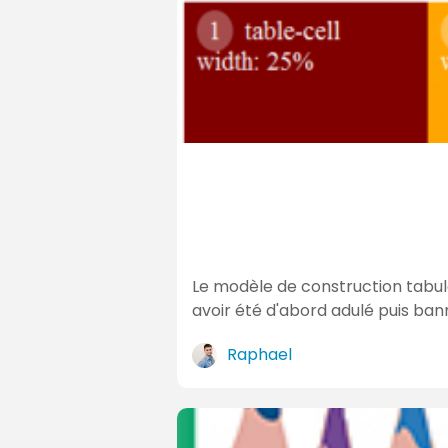
D
e
r
n
i
è
r
e
s
a
Le modèle de construction tabul
c
avoir été d'abord adulé puis ban
t
Raphael
u
a
l