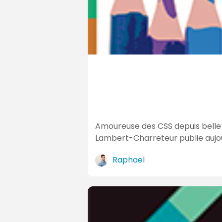
i
t
é
s
Amoureuse des CSS depuis belle l
Lambert-Charreteur publie aujo
Raphael