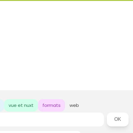
vue et nuxt
formats
web
Rechercher