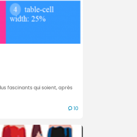
s fascinants qui soient, après
c
10
o
m
m