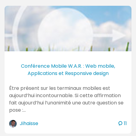
m
m
e
n
t
a
i
r
e
Conférence Mobile W.A.R. : Web mobile,
s
Applications et Responsive design
Être présent sur les terminaux mobiles est
aujourd’hui incontournable. Si cette affirmation
fait aujourd’hui l’unanimité une autre question se
pose :…
c
Jihaisse
11
o