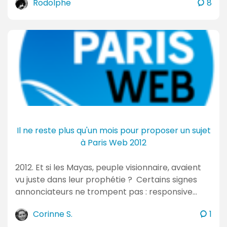
c
Rodolphe
8
o
m
m
e
n
t
a
i
r
e
Il ne reste plus qu'un mois pour proposer un sujet
s
à Paris Web 2012
2012. Et si les Mayas, peuple visionnaire, avaient
vu juste dans leur prophétie ? Certains signes
annonciateurs ne trompent pas : responsive…
c
Corinne S.
1
o