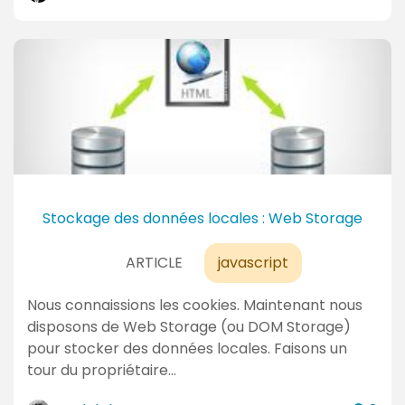
o
m
m
e
n
t
a
i
r
e
Stockage des données locales : Web Storage
s
ARTICLE
javascript
Nous connaissions les cookies. Maintenant nous
disposons de Web Storage (ou DOM Storage)
pour stocker des données locales. Faisons un
tour du propriétaire…