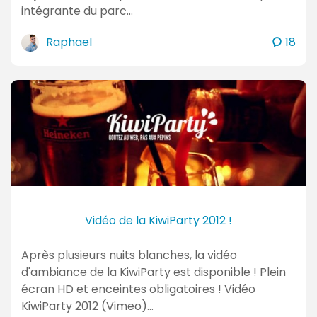
intégrante du parc…
c
Raphael
18
o
m
m
e
n
t
a
i
r
e
Vidéo de la KiwiParty 2012 !
s
Après plusieurs nuits blanches, la vidéo
d'ambiance de la KiwiParty est disponible ! Plein
écran HD et enceintes obligatoires ! Vidéo
KiwiParty 2012 (Vimeo)…