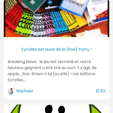
m
e
n
t
a
i
r
e
Eyrolles est aussi de la (Kiwi) Party !
s
Breaking News : le jeu est terminé et notre
heureux gagnant a été tiré au sort. Il s'agit de
apple_box. Bravo à lui (ou elle) ! Les éditions
Eyrolles,…
c
Raphael
82
o
m
m