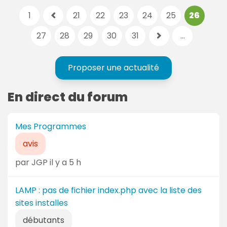
P
p
1
21
22
23
24
25
26
p
a
a
a
27
28
29
30
31
...
g
g
p
g
e
e
a
e
s
a
g
Proposer une actualité
p
:
c
e
r
t
s
En direct du forum
é
i
u
c
v
i
é
e
Mes Programmes
v
d
:
a
avis
e
n
n
par JGP il y a 5 h
t
t
e
e
LAMP : pas de fichier index.php avec la liste des
sites installes
débutants