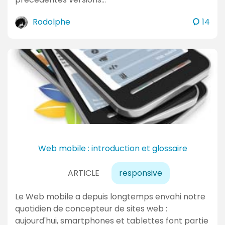
u
a
c
Rodolphe
14
l
o
m
i
m
t
e
é
n
s
t
a
i
r
e
Web mobile : introduction et glossaire
s
ARTICLE
responsive
Le Web mobile a depuis longtemps envahi notre
quotidien de concepteur de sites web :
aujourd'hui, smartphones et tablettes font partie