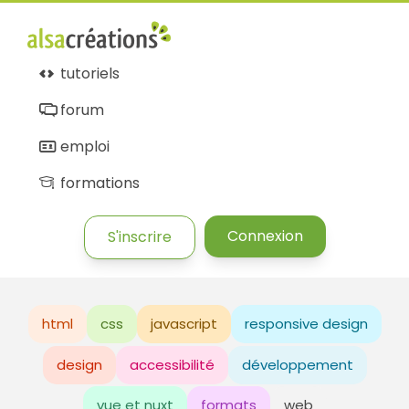
Alsacréations
tutoriels
forum
emploi
formations
Connexion
S'inscrire
html
css
javascript
responsive design
design
accessibilité
développement
vue et nuxt
formats
web