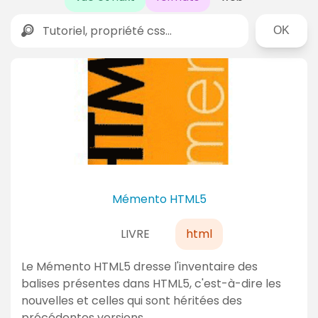
Rechercher
D
e
r
n
i
è
r
Mémento HTML5
e
LIVRE
html
s
a
Le Mémento HTML5 dresse l'inventaire des
c
balises présentes dans HTML5, c'est-à-dire les
t
nouvelles et celles qui sont héritées des
précédentes versions…