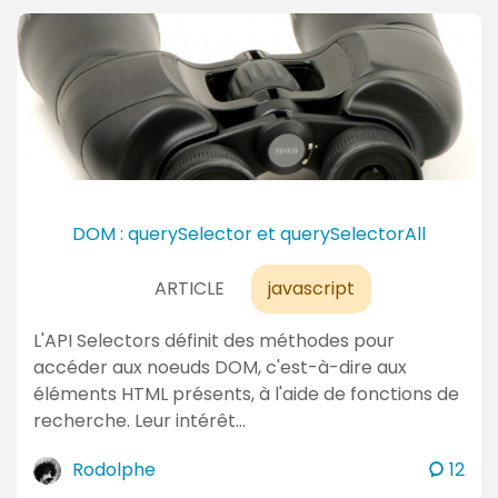
m
m
e
n
t
a
i
r
e
DOM : querySelector et querySelectorAll
s
ARTICLE
javascript
L'API Selectors définit des méthodes pour
accéder aux noeuds DOM, c'est-à-dire aux
éléments HTML présents, à l'aide de fonctions de
recherche. Leur intérêt…
c
Rodolphe
12
o