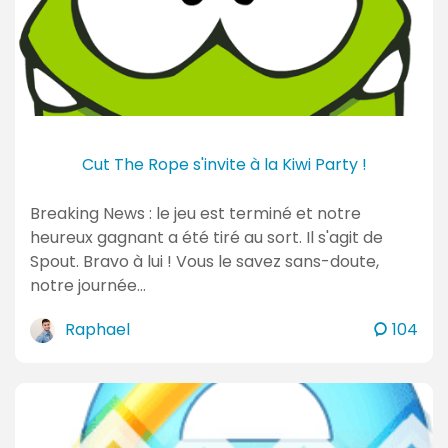
e
n
t
a
i
r
e
Cut The Rope s'invite à la Kiwi Party !
s
Breaking News : le jeu est terminé et notre
heureux gagnant a été tiré au sort. Il s'agit de
Spout. Bravo à lui ! Vous le savez sans-doute,
notre journée…
c
Raphael
104
o
m
m
e