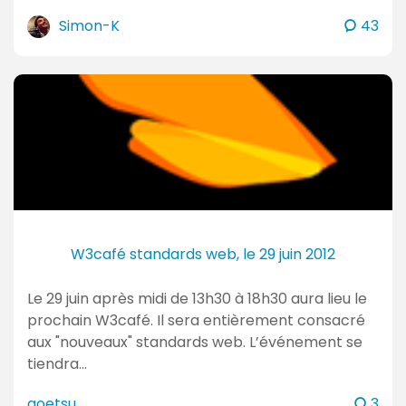
c
Simon-K
43
o
m
m
e
n
t
a
i
r
e
W3café standards web, le 29 juin 2012
s
Le 29 juin après midi de 13h30 à 18h30 aura lieu le
prochain W3café. Il sera entièrement consacré
aux "nouveaux" standards web. L’événement se
tiendra…
c
goetsu
3