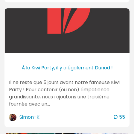
m
m
e
n
t
a
i
r
e
À la Kiwi Party, il y a également Dunod !
s
Il ne reste que 5 jours avant notre fameuse Kiwi
Party ! Pour contenir (ou non) l'impatience
grandissante, nous rajoutons une troisième
fournée avec un…
c
Simon-K
55
o
m