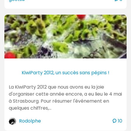
o
m
m
e
n
t
a
i
r
e
KiwiParty 2012, un succès sans pépins !
s
La KiwiParty 2012 que nous avons eu la joie
d'organiser cette année encore, a eu lieu le 4 mai
à Strasbourg. Pour résumer l'événement en
quelques chiffres,…
c
Rodolphe
10
o