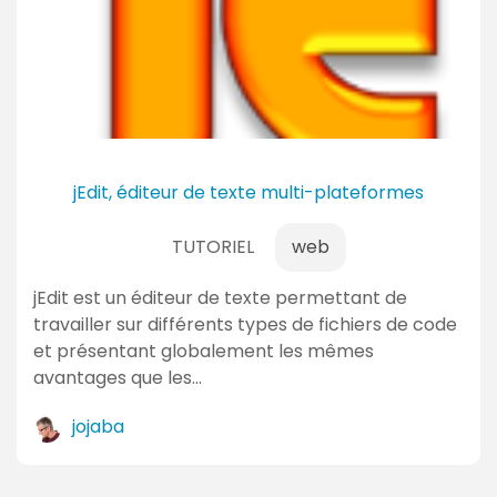
e
n
t
a
i
r
e
jEdit, éditeur de texte multi-plateformes
s
TUTORIEL
web
jEdit est un éditeur de texte permettant de
travailler sur différents types de fichiers de code
et présentant globalement les mêmes
avantages que les…
jojaba