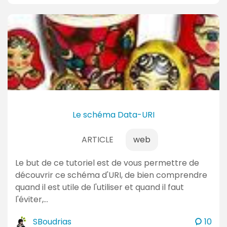
m
m
e
n
t
a
i
r
e
Le schéma Data-URI
s
ARTICLE
web
Le but de ce tutoriel est de vous permettre de
découvrir ce schéma d'URI, de bien comprendre
quand il est utile de l'utiliser et quand il faut
l'éviter,…
c
SBoudrias
10