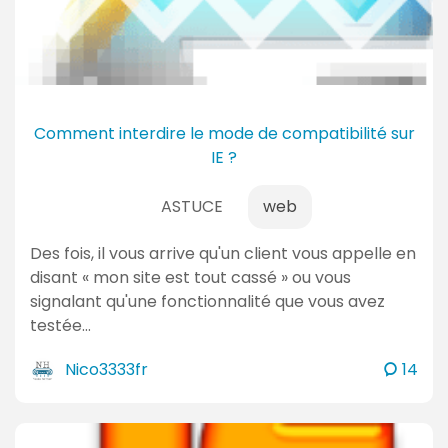
n
t
a
i
r
e
Comment interdire le mode de compatibilité sur
s
IE ?
ASTUCE
web
Des fois, il vous arrive qu'un client vous appelle en
disant « mon site est tout cassé » ou vous
signalant qu'une fonctionnalité que vous avez
testée…
c
Nico3333fr
14
o
m
m