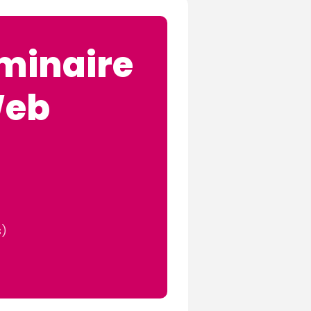
minaire
Web
)
s)