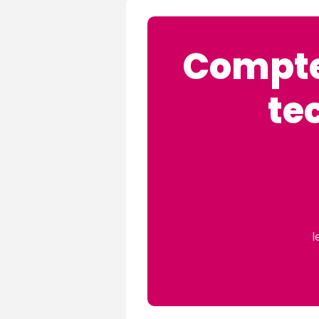
Compte
te
l