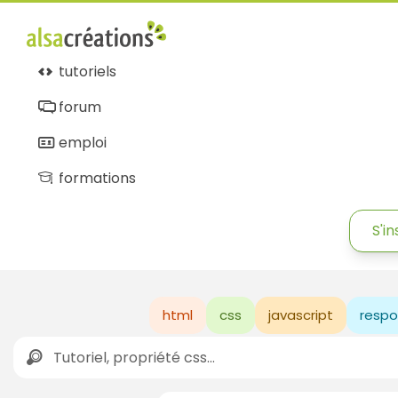
tutoriels
forum
emploi
formations
S'in
html
css
javascript
respo