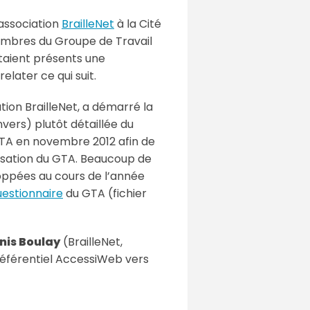
’association
BrailleNet
à la Cité
x membres du Groupe de Travail
taient présents une
later ce qui suit.
tion BrailleNet, a démarré la
nvers) plutôt détaillée du
GTA en novembre 2012 afin de
anisation du GTA. Beaucoup de
oppées au cours de l’année
uestionnaire
du GTA (fichier
nis Boulay
(BrailleNet,
référentiel AccessiWeb vers