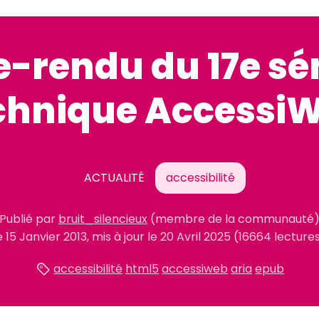
-rendu du 17e sé
chnique Accessi
ACTUALITÉ
accessibilité
Publié
par
bruit_silencieux
(membre de la communauté
e
15 Janvier 2013
, mis à jour le
20 Avril 2025
(16664 lecture
accessibilité
html5
accessiweb
aria
epub