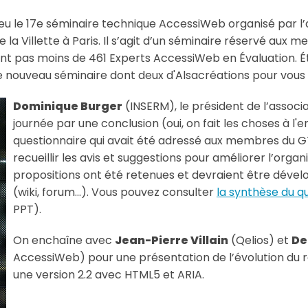
ieu le 17e séminaire technique AccessiWeb organisé par l
de la Villette à Paris. Il s’agit d’un séminaire réservé au
t pas moins de 461 Experts AccessiWeb en Évaluation. É
 nouveau séminaire dont deux d'Alsacréations pour vous re
Dominique Burger
(INSERM), le président de l’associa
journée par une conclusion (oui, on fait les choses à l'e
questionnaire qui avait été adressé aux membres du 
recueillir les avis et suggestions pour améliorer l’org
propositions ont été retenues et devraient être dével
(wiki, forum...). Vous pouvez consulter
la synthèse du q
PPT).
On enchaîne avec
Jean-Pierre Villain
(Qelios) et
De
AccessiWeb) pour une présentation de l’évolution du 
une version 2.2 avec HTML5 et ARIA.