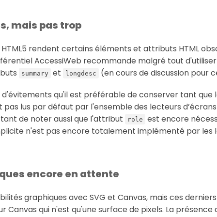
s, mais pas trop
e HTML5 rendent certains éléments et attributs HTML obsolè
référentiel AccessiWeb recommande malgré tout d'utilise
ibuts
et
(en cours de discussion pour c
summary
longdesc
s d'évitements qu'il est préférable de conserver tant que 
pas lus par défaut par l'ensemble des lecteurs d’écrans 
tant de noter aussi que l'attribut
est encore nécessa
role
implicite n'est pas encore totalement implémenté par les 
iques encore en attente
ibilités graphiques avec SVG et Canvas, mais ces dernie
r Canvas qui n'est qu'une surface de pixels. La présence d