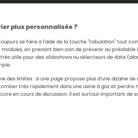
ier plus personnalisée ?
oujours se faire à l'aide de la touche "tabulation" tout com
modules, en prenant bien soin de prévenir au préalable l'
très utile pour des
slideshows
ou sélecteurs de date (ali
mple.
me des limites : si une page propose plus d'une dizaine 
 tomber très rapidement dans une usine à gaz et perdre n
encore en cours de discussion. Il est surtout important 