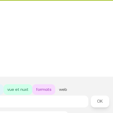
vue et nuxt
formats
web
Rechercher