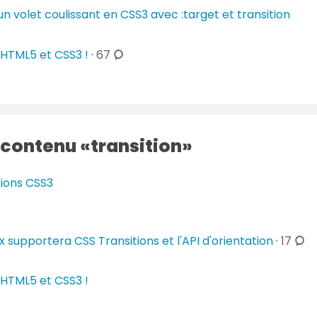
r
un volet coulissant en CSS3 avec :target et transition
n
e
t
s
c
a
HTML5 et CSS3 !
·
67
o
i
m
r
m
e
e
s
n
 contenu
transition
t
a
tions CSS3
i
r
e
c
x supportera CSS Transitions et l'API d'orientation
·
17
s
o
m
HTML5 et CSS3 !
m
e