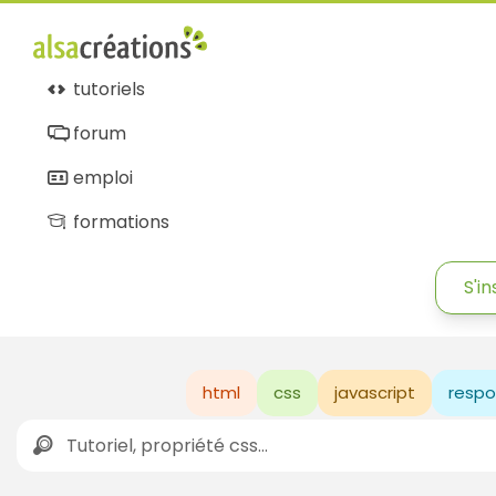
tutoriels
forum
emploi
formations
S'in
html
css
javascript
respo