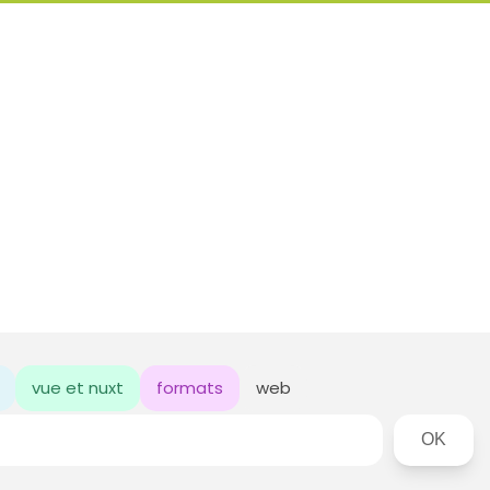
vue et nuxt
formats
web
Rechercher