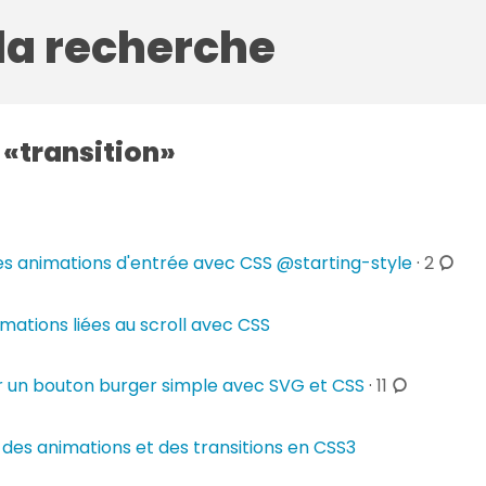
 la recherche
g
transition
c
des animations d'entrée avec CSS @starting-style
·
2
o
m
imations liées au scroll avec CSS
m
e
c
 un bouton burger simple avec SVG et CSS
·
11
n
o
t
m
a
 des animations et des transitions en CSS3
m
i
e