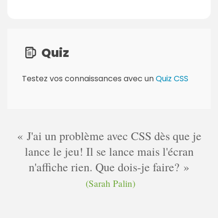
P
a
Quiz
g
e
Testez vos connaissances avec un
Quiz CSS
s
:
J'ai un problème avec CSS dès que je
lance le jeu! Il se lance mais l'écran
n'affiche rien. Que dois-je faire?
(Sarah Palin)