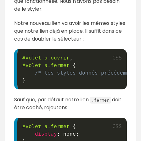
que fonctionnelle. Nous n'avons pas besoin
de le styler.
Notre nouveau lien va avoir les mêmes styles
que notre lien déjà en place. Il suffit dans ce
cas de doubler le sélecteur :
#volet
 a
.ouvrir
,
#volet
 a
.fermer
{
/* les styles donnés précédemment
}
Sauf que, par défaut notre lien
doit
.fermer
être caché, rajoutons :
#volet
 a
.fermer
{
display
:
 none
;