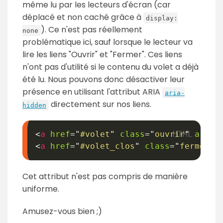
même lu par les lecteurs d'écran (car
déplacé et non caché grâce à
display:
). Ce n'est pas réellement
none
problématique ici, sauf lorsque le lecteur va
lire les liens "Ouvrir" et "Fermer". Ces liens
n'ont pas d'utilité si le contenu du volet a déjà
été lu. Nous pouvons donc désactiver leur
présence en utilisant l'attribut ARIA
aria-
directement sur nos liens.
hidden
<
a
href
=
"
#volet
"
class
=
"
ouvrir
"
aria-
<
a
href
=
"
#volet_clos
"
class
=
"
fermer
"
Cet attribut n'est pas compris de manière
uniforme.
Amusez-vous bien ;)