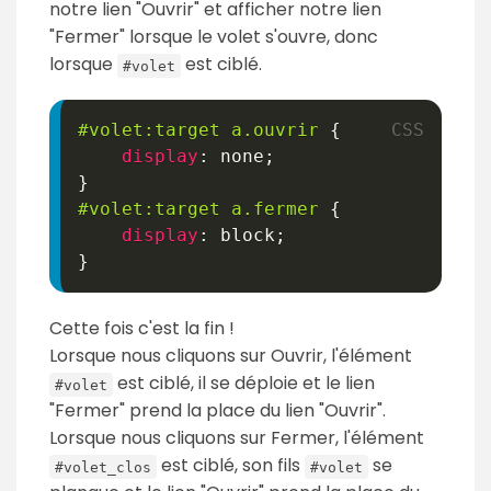
notre lien "Ouvrir" et afficher notre lien
"Fermer" lorsque le volet s'ouvre, donc
lorsque
est ciblé.
#volet
#volet
:target
 a
.ouvrir
{
display
:
 none
;
}
#volet
:target
 a
.fermer
{
display
:
 block
;
}
Cette fois c'est la fin !
Lorsque nous cliquons sur Ouvrir, l'élément
est ciblé, il se déploie et le lien
#volet
"Fermer" prend la place du lien "Ouvrir".
Lorsque nous cliquons sur Fermer, l'élément
est ciblé, son fils
se
#volet_clos
#volet