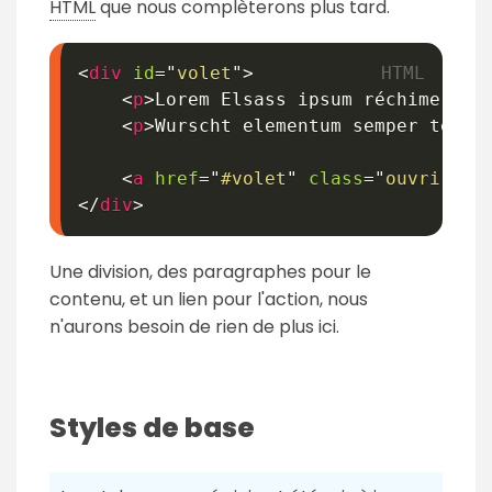
HTML
que nous complèterons plus tard.
<
div
id
=
"
volet
"
>
<
p
>
Lorem Elsass ipsum réchime ame
<
p
>
Wurscht elementum semper tellu
<
a
href
=
"
#volet
"
class
=
"
ouvrir
"
>
O
</
div
>
Une division, des paragraphes pour le
contenu, et un lien pour l'action, nous
n'aurons besoin de rien de plus ici.
Styles de base