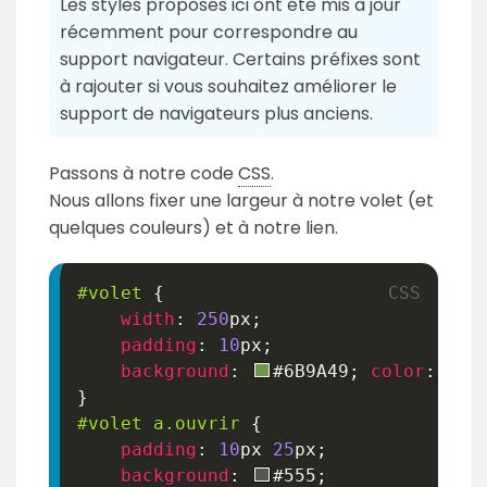
Les styles proposés ici ont été mis à jour
récemment pour correspondre au
support navigateur. Certains préfixes sont
à rajouter si vous souhaitez améliorer le
support de navigateurs plus anciens.
Passons à notre code
CSS
.
Nous allons fixer une largeur à notre volet (et
quelques couleurs) et à notre lien.
#volet
{
width
:
250
px
;
padding
:
10
px
;
background
:
#6B9A49
;
color
:
#
}
#volet
 a
.ouvrir
{
padding
:
10
px
25
px
;
background
:
#555
;