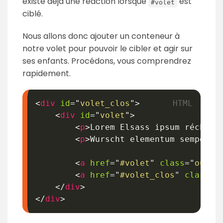
existe déjà une réaction lorsque
est
#volet
ciblé.
Nous allons donc ajouter un conteneur à
notre volet pour pouvoir le cibler et agir sur
ses enfants. Procédons, vous comprendrez
rapidement.
<
div
id
=
"
volet_clos
"
>
<
div
id
=
"
volet
"
>
<
p
>
Lorem Elsass ipsum réchime
<
p
>
Wurscht elementum semper t
<
a
href
=
"
#volet
"
class
=
"
ouvri
<
a
href
=
"
#volet_clos
"
class
=
"
</
div
>
</
div
>