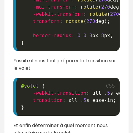
-moz-transform
:
rotate
(
270
deg
)
;
-webkit-transform
:
rotate
(
270
deg
)
transform
:
rotate
(
270
deg
)
;
border-radius
:
0
0
8
px
8
px
;
}
Ensuite il nous faut préparer la transition sur
le volet.
#volet
{
-webkit-transition
:
 all 
.5
s
 ease-
transition
:
 all 
.5
s
 ease-in
;
}
Et enfin déterminer à quel moment nous
allons faire sortir le volet.