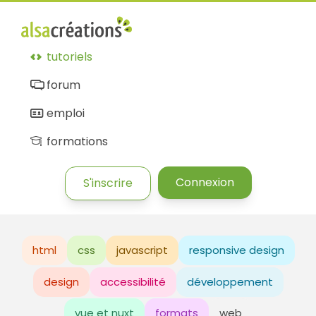
tutoriels
forum
emploi
formations
Connexion
S'inscrire
html
css
javascript
responsive design
design
accessibilité
développement
vue et nuxt
formats
web