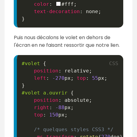
color
:
#fff
;
text-decoration
:
 none
;
}
Puis nous décalons le volet en dehors de
l'écran en ne faisant ressortir que notre lien.
#volet
{
position
:
 relative
;
left
:
-270
px
;
top
:
55
px
;
}
#volet
 a
.ouvrir
{
position
:
 absolute
;
right
:
-88
px
;
top
:
150
px
;
/* quelques styles CSS3 */
-ms-transform
:
rotate
(
270
deg
)
;