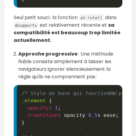
Seul petit souci : la fonction
dans
at-rule()
est relativement récente et
sa
@supports
compatibilité est beaucoup trop limitée
actuellement.
Approche progressive
: Une méthode
fiable consiste simplement à laisser les
navigateurs ignorer silencieusement la
règle qu'ils ne comprennent pas :
/* Style de base qui fonctionne parto
.element
{
opacity
:
1
;
transition
:
 opacity 
0.5
s
 ease
;
}