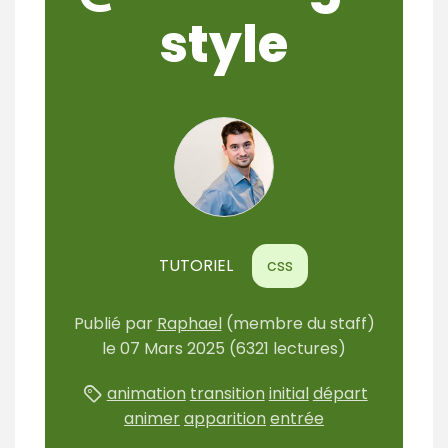
style
TUTORIEL
css
Publié
par
Raphael
(membre du staff)
le
07 Mars 2025
(6321 lectures)
animation
transition
initial
départ
animer
apparition
entrée