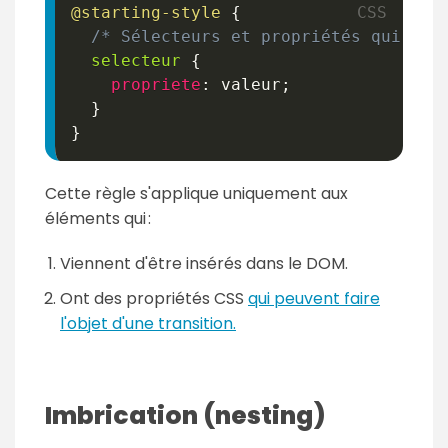
@starting-style
{
/* Sélecteurs et propriétés qui déf
selecteur
{
propriete
:
 valeur
;
}
}
Cette règle s'applique uniquement aux
éléments qui :
Viennent d'être insérés dans le DOM.
Ont des propriétés CSS
qui peuvent faire
l'objet d'une transition.
Imbrication (
nesting
)