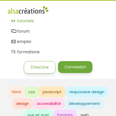
tutoriels
forum
emploi
formations
Connexion
S'inscrire
html
css
javascript
responsive design
design
accessibilité
développement
vue et nuxt
formats
web