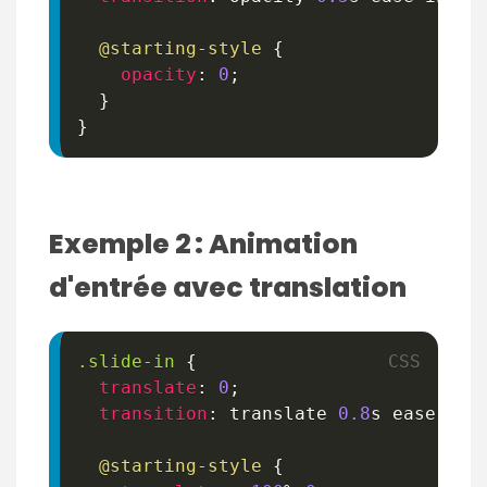
@starting-style
{
opacity
:
0
;
}
}
Exemple 2 : Animation
d'entrée avec translation
.slide-in
{
translate
:
0
;
transition
:
 translate 
0.8
s
 ease-out
@starting-style
{