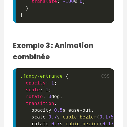
translate
:
-100
%
0
;
}
}
Exemple 3 : Animation
combinée
.fancy-entrance
{
opacity
:
1
;
scale
:
1
;
rotate
:
0
deg
;
transition
:
    opacity 
0.5
s
 ease-out
,
    scale 
0.7
s
cubic-bezier
(
0.175
,
0.
    rotate 
0.7
s
cubic-bezier
(
0.175
,
0