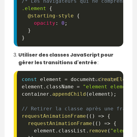
/* Les navigateurs qui ne comprennent
.element
{
@starting-style
{
opacity
:
0
;
}
}
Utiliser des classes JavaScript pour
gérer les transitions d'entrée
:
const
 element 
=
 document
.
createElemen
element
.
className 
=
"element element-
container
.
appendChild
(
element
)
;
// Retirer la classe après une frame 
requestAnimationFrame
(
(
)
=>
{
requestAnimationFrame
(
(
)
=>
{
    element
.
classList
.
remove
(
"element