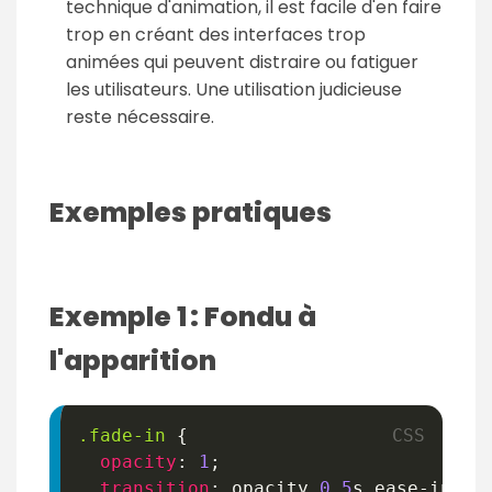
technique d'animation, il est facile d'en faire
trop en créant des interfaces trop
animées qui peuvent distraire ou fatiguer
les utilisateurs. Une utilisation judicieuse
reste nécessaire.
Exemples pratiques
Exemple 1 : Fondu à
l'apparition
.fade-in
{
opacity
:
1
;
transition
:
 opacity 
0.5
s
 ease-in-ou