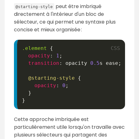
peut être imbriqué
@starting-style
directement à l'intérieur d'un bloc de
sélecteur, ce qui permet une syntaxe plus
concise et mieux organisée :
.element
{
opacity
:
1
;
transition
:
 opacity 
0.5
s
 ease
;
@starting-style
{
opacity
:
0
;
}
}
Cette approche imbriquée est
particulièrement utile lorsqu'on travaille avec
plusieurs sélecteurs qui partagent des