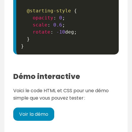
@starting-style
{
opacity
:
0
;
scale
:
0.6
;
rotate
:
-10
deg
;
}
}
Démo interactive
Voici le code HTML et CSS pour une démo
simple que vous pouvez tester :
Voir la démo