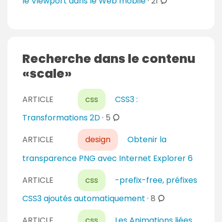
c
le Viewport dans le Web mobile
·
21
o
m
m
e
Recherche dans le contenu
n
scale
t
a
ARTICLE
css
CSS3 :
i
r
c
Transformations 2D
·
5
e
o
s
ARTICLE
design
Obtenir la
m
m
transparence PNG avec Internet Explorer 6
e
n
ARTICLE
css
-prefix-free, préfixes
t
c
CSS3 ajoutés automatiquement
·
8
a
o
i
ARTICLE
css
Les Animations liées