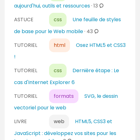
t
m
c
aujourd'hui, outils et ressources
·
13
e
a
e
o
s
i
n
ASTUCE
css
Une feuille de styles
m
r
t
m
c
de base pour le Web mobile
·
43
e
a
e
o
s
i
n
TUTORIEL
html
Osez HTML5 et CSS3
m
r
t
m
!
e
a
e
s
i
n
TUTORIEL
css
Dernière étape : Le
r
t
cas d'Internet Explorer 6
e
a
s
i
TUTORIEL
formats
SVG, le dessin
r
vectoriel pour le web
e
s
LIVRE
web
HTML5, CSS3 et
JavaScript : développez vos sites pour les