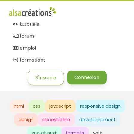
tutoriels
forum
emploi
formations
Connexion
S'inscrire
html
css
javascript
responsive design
design
accessibilité
développement
vue et nuxt
formats
web