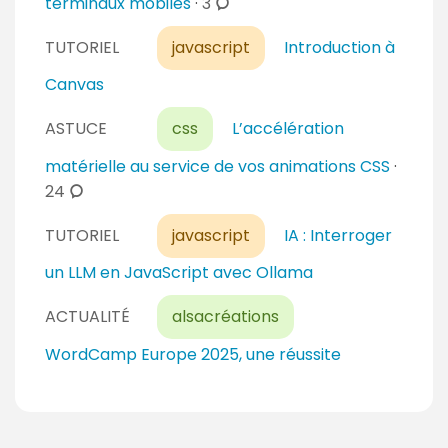
c
terminaux mobiles
·
3
o
TUTORIEL
javascript
Introduction à
m
m
Canvas
e
n
ASTUCE
css
L’accélération
t
matérielle au service de vos animations CSS
·
a
c
24
i
o
r
TUTORIEL
javascript
IA : Interroger
m
e
m
un LLM en JavaScript avec Ollama
s
e
n
ACTUALITÉ
alsacréations
t
WordCamp Europe 2025, une réussite
a
i
r
e