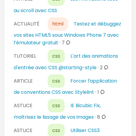
m
r
m
au scroll avec CSS
e
e
s
n
ACTUALITÉ
html
Testez et débuggez
t
vos sites HTML5 sous Windows Phone 7 avec
a
c
l’émulateur gratuit
·
7
i
o
r
TUTORIEL
css
L'art des animations
m
e
m
c
d'entrée avec CSS @starting-style
·
2
s
e
o
n
ARTICLE
css
Forcer l'application
m
t
m
c
de conventions CSS avec Stylelint
·
1
a
e
o
i
n
ASTUCE
css
IE Bicubic Fix,
m
r
t
m
c
maîtrisez le lissage de vos images
·
8
e
a
e
o
s
i
n
ASTUCE
css
Utiliser CSS3
m
r