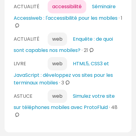
ACTUALITÉ
accessibilité
Séminaire
i
r
c
Accessiweb : l'accessibilité pour les mobiles
·
1
e
o
s
m
ACTUALITÉ
web
Enquête : de quoi
m
e
c
sont capables nos mobiles?
·
21
n
o
t
LIVRE
web
HTML5, CSS3 et
m
a
m
JavaScript : développez vos sites pour les
i
e
c
terminaux mobiles
·
3
r
n
o
e
t
ASTUCE
web
Simulez votre site
m
s
a
m
c
sur téléphones mobiles avec ProtoFluid
·
48
i
e
o
r
n
m
e
t
m
s
a