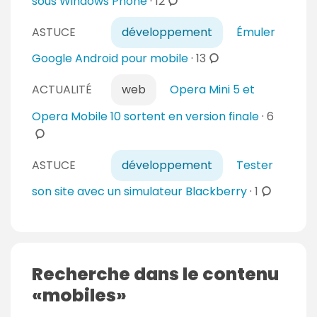
c
sous Windows Phone
·
12
o
ASTUCE
développement
Émuler
m
m
c
Google Android pour mobile
·
13
e
o
n
ACTUALITÉ
web
Opera Mini 5 et
m
t
m
c
Opera Mobile 10 sortent en version finale
·
6
a
e
o
i
n
m
r
t
ASTUCE
développement
Tester
m
e
a
e
c
son site avec un simulateur Blackberry
·
1
s
i
n
o
r
t
m
e
a
m
s
i
e
Recherche dans le contenu
r
n
mobiles
e
t
s
a