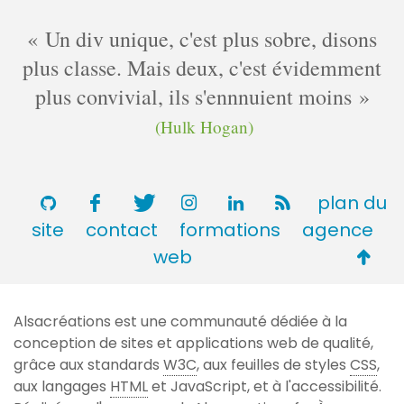
e
i
n
Un div unique, c'est plus sobre, disons
r
t
plus classe. Mais deux, c'est évidemment
e
a
s
plus convivial, ils s'ennnuient moins
i
r
(Hulk Hogan)
e
s
plan du
site
contact
formations
agence
Retou
web
en
haut
Alsacréations est une communauté dédiée à la
de
conception de sites et applications web de qualité,
page
grâce aux standards
W3C
, aux feuilles de styles
CSS
,
aux langages
HTML
et JavaScript, et à l'accessibilité.