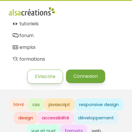
tutoriels
forum
emploi
formations
Connexion
S'inscrire
html
css
javascript
responsive design
design
accessibilité
développement
vue et nuxt
formats
web