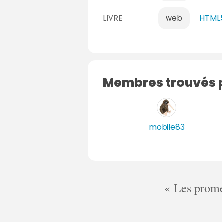
LIVRE
web
HTML5
Membres trouvés p
mobile83
Les promes