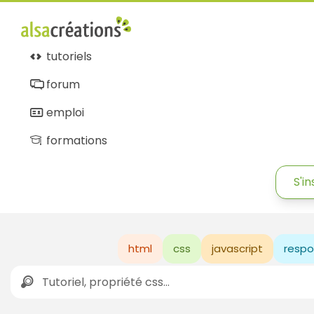
tutoriels
forum
emploi
formations
S'in
html
css
javascript
respo