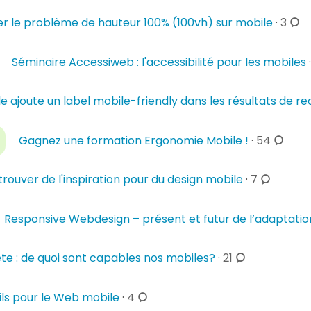
c
er le problème de hauteur 100% (100vh) sur mobile
·
3
o
m
Séminaire Accessiweb : l'accessibilité pour les mobiles
m
e
e ajoute un label mobile-friendly dans les résultats de r
n
t
c
a
Gagnez une formation Ergonomie Mobile !
·
54
o
i
m
r
c
trouver de l'inspiration pour du design mobile
·
7
m
e
o
e
s
m
Responsive Webdesign – présent et futur de l’adaptatio
n
m
t
e
c
a
te : de quoi sont capables nos mobiles?
·
21
n
o
i
t
m
r
c
a
tils pour le Web mobile
·
4
m
e
o