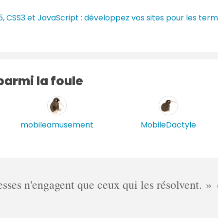
i
e
s
m
r
, CSS3 et JavaScript : développez vos sites pour les ter
n
m
e
t
e
s
a
n
i
t
r
a
armi la foule
e
i
s
r
e
s
mobileamusement
MobileDactyle
ses n'engagent que ceux qui les résolvent.