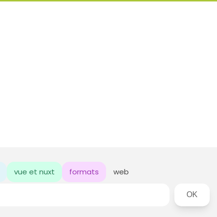
vue et nuxt
formats
web
Rechercher