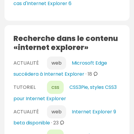
cas d'Internet Explorer 6
e
s
Recherche dans le contenu
internet explorer
ACTUALITÉ
web
Microsoft Edge
c
succédera à Internet Explorer
·
18
o
TUTORIEL
css
CSS3Pie, styles CSS3
m
m
pour Internet Explorer
e
n
ACTUALITÉ
web
Internet Explorer 9
t
c
beta disponible
·
23
a
o
i