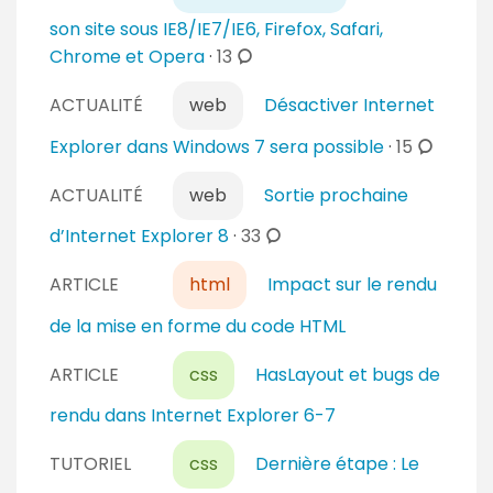
r
t
m
son site sous IE8/IE7/IE6, Firefox, Safari,
e
a
e
c
Chrome et Opera
·
13
s
i
n
o
r
t
ACTUALITÉ
web
Désactiver Internet
m
e
a
m
c
Explorer dans Windows 7 sera possible
·
15
s
i
e
o
r
n
ACTUALITÉ
web
Sortie prochaine
m
e
t
m
c
d’Internet Explorer 8
·
33
s
a
e
o
i
n
ARTICLE
html
Impact sur le rendu
m
r
t
m
de la mise en forme du code HTML
e
a
e
s
i
n
ARTICLE
css
HasLayout et bugs de
r
t
rendu dans Internet Explorer 6-7
e
a
s
i
TUTORIEL
css
Dernière étape : Le
r