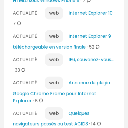
c
HTML5 sous Windows Phone 8
·
7
o
ACTUALITÉ
web
Internet Explorer 10
·
m
m
c
7
e
o
n
ACTUALITÉ
web
Internet Explorer 9
m
t
m
c
téléchargeable en version finale
·
52
a
e
o
i
n
ACTUALITÉ
web
IE6, souvenez-vous...
m
r
t
m
c
·
33
e
a
e
o
s
i
n
ACTUALITÉ
web
Annonce du plugin
m
r
t
m
Google Chrome Frame pour Internet
e
a
e
c
Explorer
·
8
s
i
n
o
r
t
ACTUALITÉ
web
Quelques
m
e
a
m
c
navigateurs passés au test ACID3
·
14
s
i