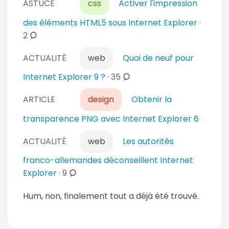
ASTUCE
css
Activer l'impression
m
r
m
des éléments HTML5 sous Internet Explorer
·
e
e
c
2
s
n
o
t
ACTUALITÉ
web
Quoi de neuf pour
m
a
m
c
Internet Explorer 9 ?
·
35
i
e
o
r
n
ARTICLE
design
Obtenir la
m
e
t
m
transparence PNG avec Internet Explorer 6
s
a
e
i
n
ACTUALITÉ
web
Les autorités
r
t
franco-allemandes déconseillent Internet
e
a
c
Explorer
·
9
s
i
o
r
Hum, non, finalement tout a déjà été trouvé.
m
e
m
s
e