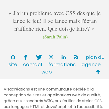
n
t
J'ai un problème avec CSS dès que je
a
lance le jeu! Il se lance mais l'écran
i
n'affiche rien. Que dois-je faire?
r
e
(Sarah Palin)
s
plan du
site
contact
formations
agence
Retou
web
en
haut
Alsacréations est une communauté dédiée à la
de
conception de sites et applications web de qualité,
page
grâce aux standards
W3C
, aux feuilles de styles
CSS
,
aux langages
HTML
et JavaScript, et à l'accessibilité.