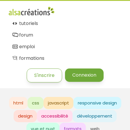
tutoriels
forum
emploi
formations
Connexion
S'inscrire
html
css
javascript
responsive design
design
accessibilité
développement
vue et nuxt
formats
web