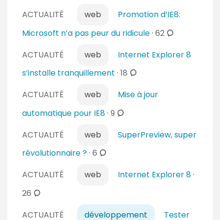
e
o
r
n
ACTUALITÉ
web
Promotion d’IE8:
m
e
t
m
c
Microsoft n’a pas peur du ridicule
·
62
s
a
e
o
i
n
ACTUALITÉ
web
Internet Explorer 8
m
r
t
m
c
s’installe tranquillement
·
18
e
a
e
o
s
i
n
ACTUALITÉ
web
Mise à jour
m
r
t
m
c
automatique pour IE8
·
9
e
a
e
o
s
i
n
ACTUALITÉ
web
SuperPreview, super
m
r
t
m
c
révolutionnaire ?
·
6
e
a
e
o
s
i
n
ACTUALITÉ
web
Internet Explorer 8
·
m
r
t
m
c
26
e
a
e
o
s
i
n
ACTUALITÉ
développement
Tester
m