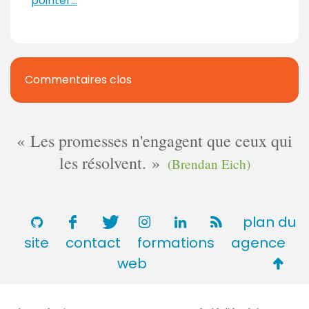
pointer...
Commentaires clos
Les promesses n'engagent que ceux qui
les résolvent.
(Brendan Eich)
plan du
site
contact
formations
agence
Retou
web
en
haut