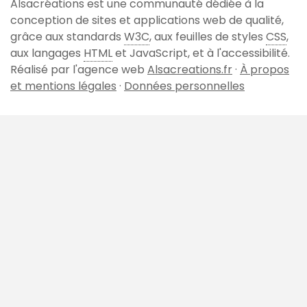
Alsacréations est une communauté dédiée à la
de
conception de sites et applications web de qualité,
page
grâce aux standards
W3C
, aux feuilles de styles
CSS
,
aux langages
HTML
et JavaScript, et à l'accessibilité.
Réalisé par l'agence web
Alsacreations.fr
·
À propos
et mentions légales
·
Données personnelles