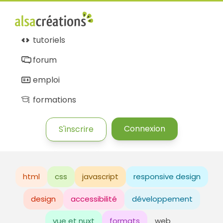
tutoriels
forum
emploi
formations
Connexion
S'inscrire
html
css
javascript
responsive design
design
accessibilité
développement
vue et nuxt
formats
web