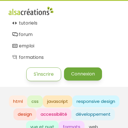
tutoriels
forum
emploi
formations
Connexion
S'inscrire
html
css
javascript
responsive design
design
accessibilité
développement
vue et nuxt
formats
web