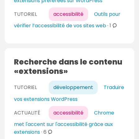
extensions préférées sur WordPress
TUTORIEL
accessibilité
Outils pour
c
vérifier l’accessibilité de vos sites web
·
1
o
m
m
e
Recherche dans le contenu
n
extensions
t
a
TUTORIEL
développement
Traduire
i
r
vos extensions WordPress
e
s
ACTUALITÉ
accessibilité
Chrome
met l'accent sur l'accessibilité grâce aux
c
extensions
·
6