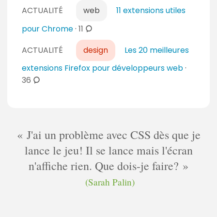
o
ACTUALITÉ
web
11 extensions utiles
m
m
c
pour Chrome
·
11
e
o
n
ACTUALITÉ
design
Les 20 meilleures
m
t
m
extensions Firefox pour développeurs web
·
a
e
c
36
i
n
o
r
t
m
e
a
m
s
i
e
J'ai un problème avec CSS dès que je
r
n
lance le jeu! Il se lance mais l'écran
e
t
s
n'affiche rien. Que dois-je faire?
a
i
(Sarah Palin)
r
e
s