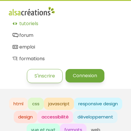
tutoriels
forum
emploi
formations
Connexion
S'inscrire
html
css
javascript
responsive design
design
accessibilité
développement
vue et nuxt
formats
web