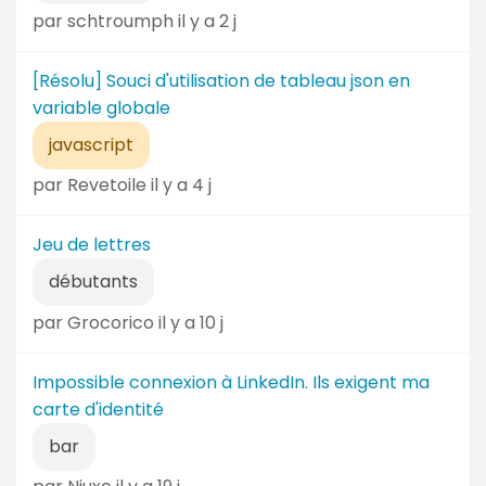
t
par schtroumph il y a 2 j
e
[Résolu] Souci d'utilisation de tableau json en
variable globale
javascript
par Revetoile il y a 4 j
Jeu de lettres
débutants
par Grocorico il y a 10 j
Impossible connexion à LinkedIn. Ils exigent ma
carte d'identité
bar