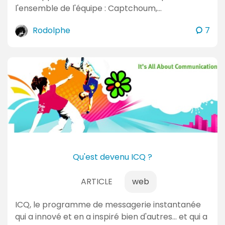
l'ensemble de l'équipe : Captchoum,…
c
Rodolphe
7
o
m
m
e
n
t
a
i
r
e
Qu'est devenu ICQ ?
s
ARTICLE
web
ICQ, le programme de messagerie instantanée
qui a innové et en a inspiré bien d'autres... et qui a