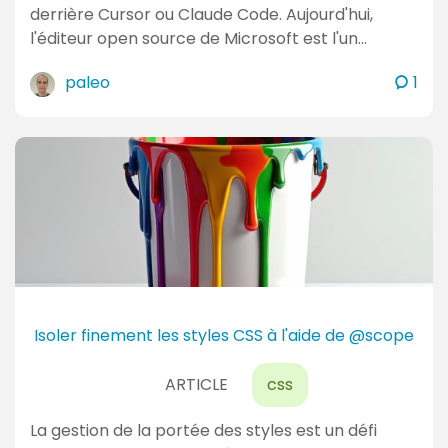
derrière Cursor ou Claude Code. Aujourd'hui,
l'éditeur open source de Microsoft est l'un…
c
paleo
1
o
m
m
e
n
t
a
i
r
e
Isoler finement les styles CSS à l'aide de @scope
s
ARTICLE
css
La gestion de la portée des styles est un défi