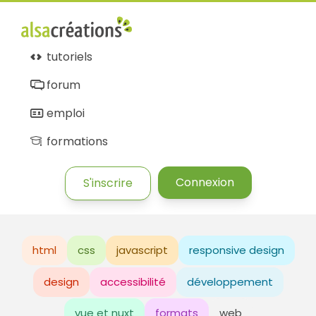
Alsacréations
tutoriels
forum
emploi
formations
Connexion
S'inscrire
html
css
javascript
responsive design
design
accessibilité
développement
vue et nuxt
formats
web