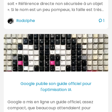
soit « Référence directe non sécurisée à un objet
». Si le nom est un peu pompeux, la faille est très…
c
Rodolphe
1
o
m
m
e
n
t
a
i
r
e
Google publie son guide officiel pour
s
l'optimisation IA
Google a mis en ligne un guide officiel, assez
compact, que beaucoup attendaient pour