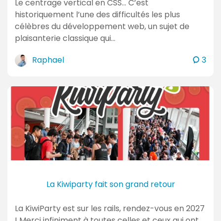
Le centrage vertical en CSS… C’est
historiquement l’une des difficultés les plus
célèbres du développement web, un sujet de
plaisanterie classique qui…
c
Raphael
3
o
m
m
e
n
t
a
i
r
e
La Kiwiparty fait son grand retour
s
La KiwiParty est sur les rails, rendez-vous en 2027
! Merci infiniment à toutes celles et ceux qui ont