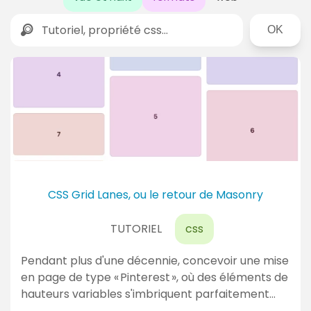
Rechercher
D
e
r
n
i
è
r
CSS Grid Lanes, ou le retour de Masonry
e
TUTORIEL
css
s
a
Pendant plus d'une décennie, concevoir une mise
c
en page de type « Pinterest », où des éléments de
t
hauteurs variables s'imbriquent parfaitement…