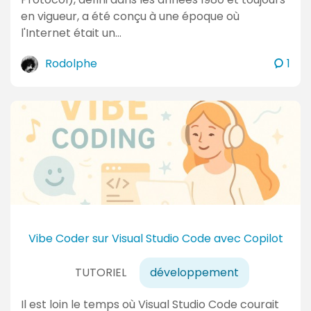
en vigueur, a été conçu à une époque où
l'Internet était un…
c
Rodolphe
1
o
m
m
e
n
t
a
i
r
e
Vibe Coder sur Visual Studio Code avec Copilot
s
TUTORIEL
développement
Il est loin le temps où Visual Studio Code courait