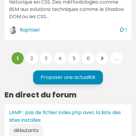
historique en CSS. Des méthodologies comme
BEM aux solutions techniques comme le Shadow
DOM ou les CSS…
c
Raphael
1
o
m
m
P
p
1
2
3
4
5
6
...
e
p
a
a
n
a
g
g
t
g
Proposer une actualité
e
e
a
e
s
a
i
s
En direct du forum
:
c
r
u
t
e
i
i
s
LAMP : pas de fichier index.php avec la liste des
v
v
sites installes
a
e
n
débutants
: