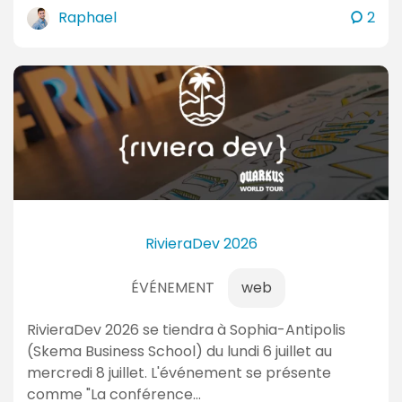
u
c
Raphael
2
a
o
l
m
m
i
e
t
n
é
t
s
a
i
r
e
RivieraDev 2026
s
ÉVÉNEMENT
web
RivieraDev 2026 se tiendra à Sophia-Antipolis
(Skema Business School) du lundi 6 juillet au
mercredi 8 juillet. L'événement se présente
comme "La conférence…