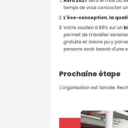
Avril 2027
sera le mois du we
temps de vous concocter un
L'éco-conception
,
la qual
Votre soutien à 86% sur un
b
permet de travailler sereinem
gratuite et avions pu y parve
pensons avoir besoin d'une 
Prochaine étape
L'organisation est lancée. Rech