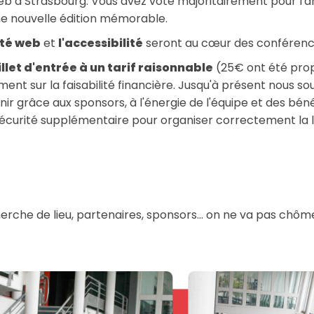
b à Strasbourg. Vous avez voté majoritairement pour l'an
e nouvelle édition mémorable.
ité web
et
l'accessibilité
seront au cœur des conférenc
illet d'entrée à un tarif raisonnable
(25€ ont été pro
ent sur la faisabilité financière. Jusqu'à présent nous so
nir grâce aux sponsors, à l'énergie de l'équipe et des bé
sécurité supplémentaire pour organiser correctement la l
erche de lieu, partenaires, sponsors... on ne va pas chômer