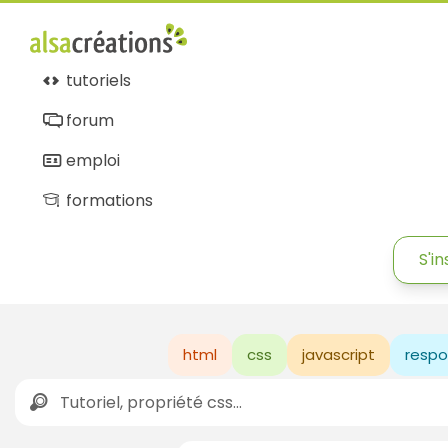
tutoriels
forum
emploi
formations
S'in
html
css
javascript
respo