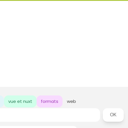
vue et nuxt
formats
web
Rechercher