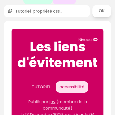
Rechercher
N
Niveau
Les liens
i
v
d'évitement
e
a
u
c
o
TUTORIEL
accessibilité
n
f
Publié par
jpv
(membre de la
i
communauté)
r
le
13 Décembre 2006
, mis à jour le
04