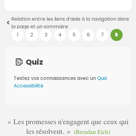
Relation entre les liens d’aide à la navigation dans
P
la page et un sommaire
a
1
2
3
4
5
6
7
8
g
e
s
:
Quiz
Testez vos connaissances avec un
Quiz
Accessibilité
Les promesses n'engagent que ceux qui
les résolvent.
(Brendan Eich)