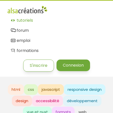
tutoriels
forum
emploi
formations
Connexion
S'inscrire
html
css
javascript
responsive design
design
accessibilité
développement
vue et nuxt
formats
web