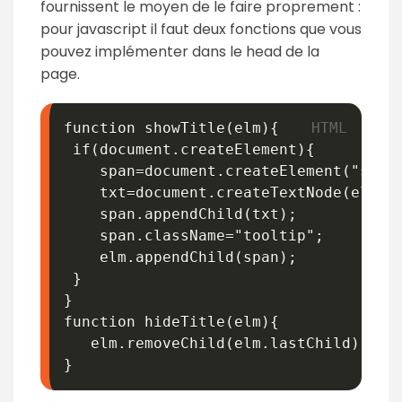
fournissent le moyen de le faire proprement :
pour javascript il faut deux fonctions que vous
pouvez implémenter dans le head de la
page.
function showTitle(elm){

 if(document.createElement){

    span=document.createElement("span"
    txt=document.createTextNode(elm.ge
    span.appendChild(txt);

    span.className="tooltip";

    elm.appendChild(span);	

 }

}

function hideTitle(elm){

   elm.removeChild(elm.lastChild);

}