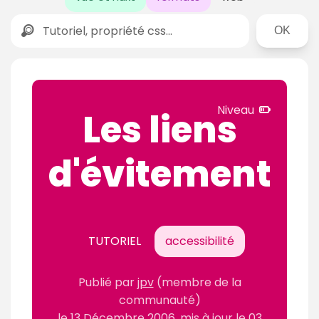
Rechercher
N
Niveau
Les liens
i
v
d'évitement
e
a
u
c
o
TUTORIEL
accessibilité
n
f
Publié par
jpv
(membre de la
i
communauté)
r
le
13 Décembre 2006
, mis à jour le
03