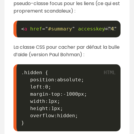
pseudo-classe focus pour les liens (ce qui est
proprement scandaleux) :
<
a
href
=
"
#summary
"
accesskey
=
"
4
"
tit
La classe CSS pour cacher par défaut la bulle
d’aide (version Paul Bohman) :
.hidden {

   position:absolute;

   left:0;

   margin-top:-1000px;

   width:1px;

   height:1px;

   overflow:hidden;

}