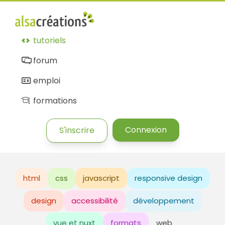
tutoriels
forum
emploi
formations
Connexion
S'inscrire
html
css
javascript
responsive design
design
accessibilité
développement
vue et nuxt
formats
web