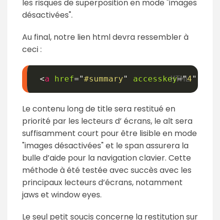
les risques de superposition en mode "images
désactivées".
Au final, notre lien html devra ressembler à
ceci :
<
a
href
=
"
#summary
"
accesskey
=
"
4
"
ti
Le contenu long de title sera restitué en
priorité par les lecteurs d’ écrans, le alt sera
suffisamment court pour être lisible en mode
"images désactivées" et le span assurera la
bulle d’aide pour la navigation clavier. Cette
méthode à été testée avec succès avec les
principaux lecteurs d’écrans, notamment
jaws et window eyes.
Le seul petit soucis concerne la restitution sur