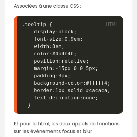
Associées à une classe CSS :
.tooltip {

    display:block;

    font-size:0.9em;

    width:8em;

    color:#4b4b4b;

    position:relative;

    margin:-15px 0 0 5px;

    padding:3px;

    background-color:#fffff4;

    border:1px solid #cacaca;

    text-decoration:none;

  }
Et pour le html, les deux appels de fonctions
sur les événements focus et blur :