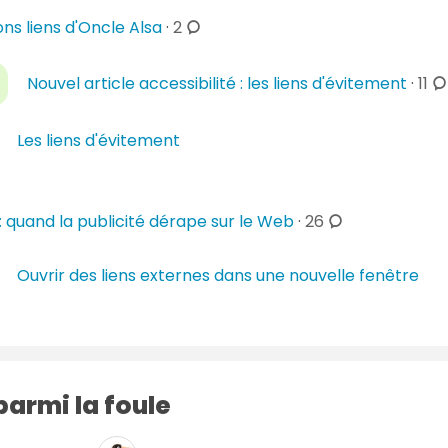
s
c
ons liens d'Oncle Alsa
·
2
o
m
c
Nouvel article accessibilité : les liens d'évitement
·
11
m
o
e
m
Les liens d'évitement
n
m
t
e
a
n
c
i
 : quand la publicité dérape sur le Web
·
26
t
o
r
a
m
e
i
Ouvrir des liens externes dans une nouvelle fenêtre
m
s
r
e
e
n
s
t
a
armi la foule
i
r