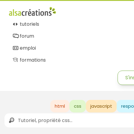
tutoriels
forum
emploi
formations
S'in
html
css
javascript
respo