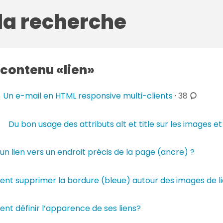
 la recherche
 contenu
lien
c
Un e-mail en HTML responsive multi-clients
·
38
o
m
Du bon usage des attributs alt et title sur les images et 
m
e
 un lien vers un endroit précis de la page (ancre) ?
n
t
a
t supprimer la bordure (bleue) autour des images de li
i
r
t définir l’apparence de ses liens?
e