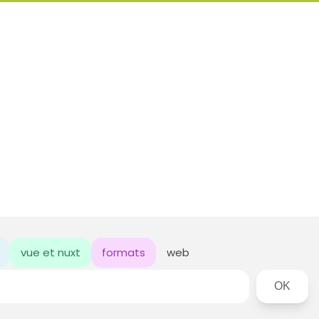
vue et nuxt
formats
web
Rechercher