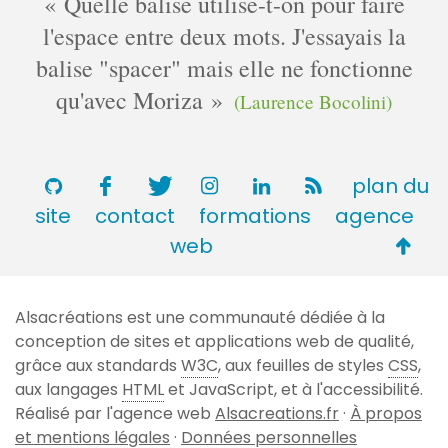
Quelle balise utilise-t-on pour faire
l'espace entre deux mots. J'essayais la
balise "spacer" mais elle ne fonctionne
qu'avec Moriza
(Laurence Bocolini)
plan du
site
contact
formations
agence
Retou
web
en
haut
Alsacréations est une communauté dédiée à la
de
conception de sites et applications web de qualité,
page
grâce aux standards
W3C
, aux feuilles de styles
CSS
,
aux langages
HTML
et JavaScript, et à l'accessibilité.
Réalisé par l'agence web
Alsacreations.fr
·
À propos
et mentions légales
·
Données personnelles