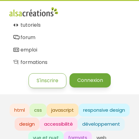
tutoriels
forum
emploi
formations
Connexion
S'inscrire
html
css
javascript
responsive design
design
accessibilité
développement
vue et nuxt
formats
web