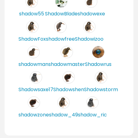
shadow55
ShadowBlade
shadowexe
ShadowFox
shadowfree
Shadowizoo
shadowman
shadowmaster
Shadowrus
Shadowsaxe17
Shadowshen
Shadowstorm
shadowzone
shadow_49
shadow_ric