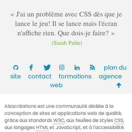
J'ai un problème avec CSS dès que je
lance le jeu! Il se lance mais l'écran
n'affiche rien. Que dois-je faire?
(Sarah Palin)
plan du
site
contact
formations
agence
Retou
web
en
haut
Alsacréations est une communauté dédiée à la
de
conception de sites et applications web de qualité,
page
grâce aux standards
W3C
, aux feuilles de styles
CSS
,
aux langages
HTML
et JavaScript, et à l'accessibilité.