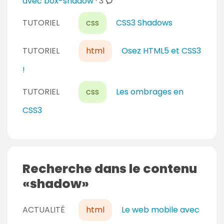
c
avec box-shadow
·
3
o
TUTORIEL
css
CSS3 Shadows
m
m
e
TUTORIEL
html
Osez HTML5 et CSS3
n
!
t
a
TUTORIEL
css
Les ombrages en
i
CSS3
r
e
s
Recherche dans le contenu
shadow
ACTUALITÉ
html
Le web mobile avec