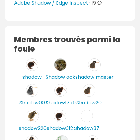
c
Adobe Shadow / Edge Inspect
·
19
o
m
m
e
Membres trouvés parmi la
n
foule
t
a
i
r
shadow
Shadow aok
shadow master
e
s
Shadow00
Shadow1779
Shadow20
shadow226
shadow312
Shadow37