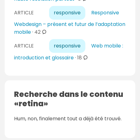
o
ARTICLE
responsive
Responsive
m
m
Webdesign – présent et futur de l’adaptation
e
c
mobile
·
42
n
o
t
ARTICLE
responsive
Web mobile :
m
a
m
c
introduction et glossaire
·
18
i
e
o
r
n
m
e
t
m
s
a
e
Recherche dans le contenu
i
n
retina
r
t
e
a
s
Hum, non, finalement tout a déjà été trouvé.
i
r
e