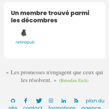
s
Un membre trouvé parmi
les décombres
retinapub
Les promesses n'engagent que ceux qui
les résolvent.
(Brendan Eich)
plan du
site
contact
formations
agence