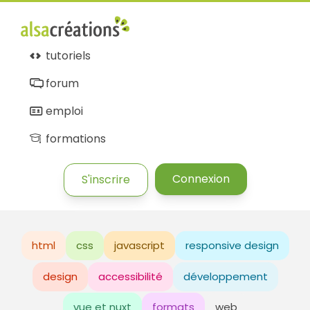
tutoriels
forum
emploi
formations
Connexion
S'inscrire
html
css
javascript
responsive design
design
accessibilité
développement
vue et nuxt
formats
web