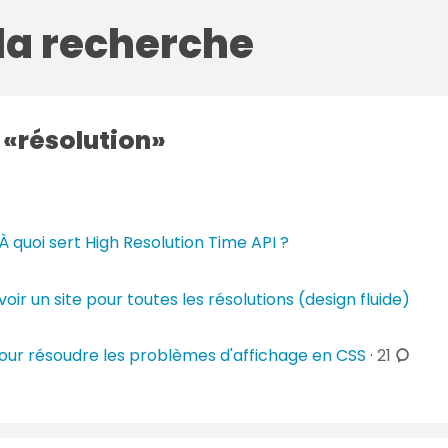
 la recherche
g
résolution
À quoi sert High Resolution Time API ?
voir un site pour toutes les résolutions (design fluide)
c
ur résoudre les problèmes d'affichage en CSS
·
21
o
m
m
e