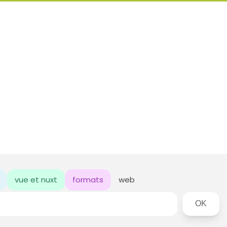
vue et nuxt
formats
web
Rechercher