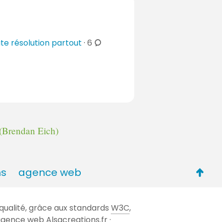
c
te résolution partout
·
6
o
m
m
e
n
t
a
(Brendan Eich)
i
r
e
Retou
ns
agence web
s
en
haut
qualité, grâce aux standards
W3C
,
de
 l'agence web
Alsacreations.fr
·