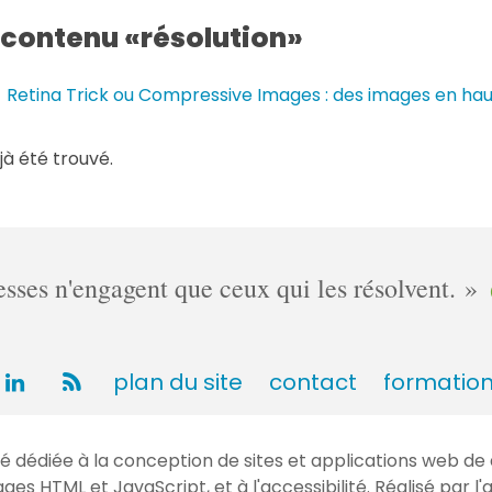
n
 contenu
résolution
t
a
Retina Trick ou Compressive Images : des images en hau
i
r
jà été trouvé.
e
s
ses n'engagent que ceux qui les résolvent.
plan du site
contact
formatio
dédiée à la conception de sites et applications web de 
gages
HTML
et JavaScript, et à l'accessibilité. Réalisé par