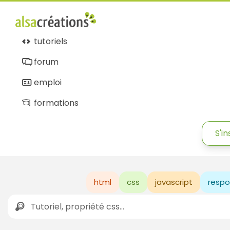
tutoriels
forum
emploi
formations
S'in
html
css
javascript
respo