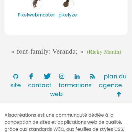
Pixelwebmaster
pixelyze
font-family: Veranda;
(Ricky Martin)
plan du
site
contact
formations
agence
Retou
web
en
haut
Alsacréations est une communauté dédiée à la
de
conception de sites et applications web de qualité,
page
grâce aux standards
W3C
, aux feuilles de styles
CSS
,