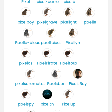
Pixel
pixel-carre
pixelb
e
s
pixelboy
pixelgrave
pixelight
pixelle
Pixelle-bleue
pixellicious
Pixellyn
pixeloz
PixelPirate
Pixelroux
pixelsaromates
Pixelsben
PixelsBoy
pixelspy
pixeltn
Pixelup