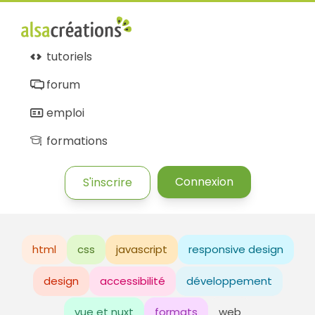
tutoriels
forum
emploi
formations
Connexion
S'inscrire
html
css
javascript
responsive design
design
accessibilité
développement
vue et nuxt
formats
web