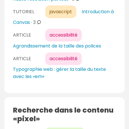
o
TUTORIEL
javascript
Introduction à
m
m
c
Canvas
·
3
e
o
n
ARTICLE
accessibilité
m
t
m
Agrandissement de la taille des polices
a
e
i
n
ARTICLE
accessibilité
r
t
Typographie web : gérer la taille du texte
e
a
avec les «em»
s
i
r
e
s
Recherche dans le contenu
pixel