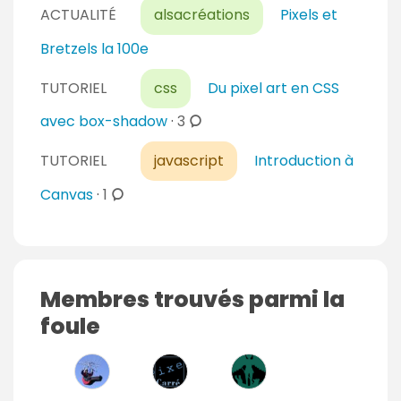
ACTUALITÉ
alsacréations
Pixels et
Bretzels la 100e
TUTORIEL
css
Du pixel art en CSS
c
avec box-shadow
·
3
o
TUTORIEL
javascript
Introduction à
m
m
c
Canvas
·
1
e
o
n
m
t
m
a
e
Membres trouvés parmi la
i
n
foule
r
t
e
a
s
i
r