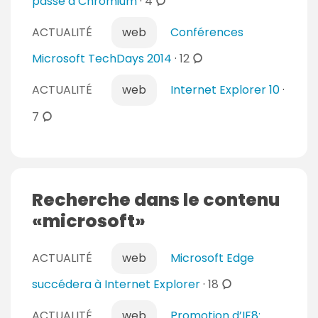
c
passe à Chromium
·
4
o
ACTUALITÉ
web
Conférences
m
m
c
Microsoft TechDays 2014
·
12
e
o
n
ACTUALITÉ
web
Internet Explorer 10
·
m
t
m
c
7
a
e
o
i
n
m
r
t
m
e
a
e
Recherche dans le contenu
s
i
n
microsoft
r
t
e
a
s
ACTUALITÉ
i
web
Microsoft Edge
r
c
succédera à Internet Explorer
·
18
e
o
s
ACTUALITÉ
web
Promotion d’IE8: