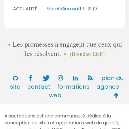
a
e
o
c
s
i
ACTUALITÉ
Merci Microsoft !
·
21
n
m
o
r
t
m
m
e
a
e
m
s
i
n
e
r
t
n
Les promesses n'engagent que ceux qui
e
a
t
les résolvent.
s
i
(Brendan Eich)
a
r
i
e
r
s
plan du
e
s
site
contact
formations
agence
Retou
web
en
haut
Alsacréations est une communauté dédiée à la
de
conception de sites et applications web de qualité,