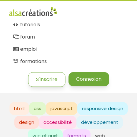
tutoriels
forum
emploi
formations
Connexion
S'inscrire
html
css
javascript
responsive design
design
accessibilité
développement
vue et nuxt
formats
web