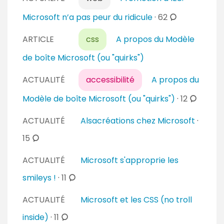
m
m
c
Microsoft n’a pas peur du ridicule
·
62
e
o
n
ARTICLE
css
A propos du Modèle
m
t
m
de boîte Microsoft (ou "quirks")
a
e
i
n
ACTUALITÉ
accessibilité
A propos du
r
t
c
Modèle de boîte Microsoft (ou "quirks")
·
12
e
a
o
s
i
ACTUALITÉ
Alsacréations chez Microsoft
·
m
r
m
c
15
e
e
o
s
ACTUALITÉ
Microsoft s'approprie les
n
m
t
m
c
smileys !
·
11
a
e
o
i
ACTUALITÉ
Microsoft et les CSS (no troll
n
m
r
t
m
c
inside)
·
11
e